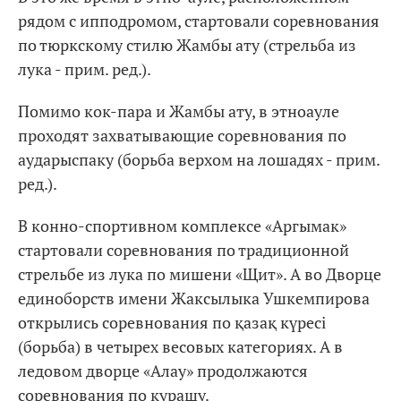
рядом с ипподромом, стартовали соревнования
по тюркскому стилю Жамбы ату (стрельба из
лука - прим. ред.).
Помимо кок-пара и Жамбы ату, в этноауле
проходят захватывающие соревнования по
аударыспаку (борьба верхом на лошадях - прим.
ред.).
В конно-спортивном комплексе «Аргымак»
стартовали соревнования по традиционной
стрельбе из лука по мишени «Щит». А во Дворце
единоборств имени Жаксылыка Ушкемпирова
открылись соревнования по қазақ күресі
(борьба) в четырех весовых категориях. А в
ледовом дворце «Алау» продолжаются
соревнования по курашу.