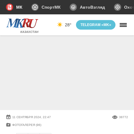
МК
СпортМК
АвтоВзгляд
Охот
28°
TELEGRAM «MK»
КАЗАХСТАН
11 СЕНТЯБРЯ 2024, 22:47
38772
ФОТОГАЛЕРЕЯ (96)