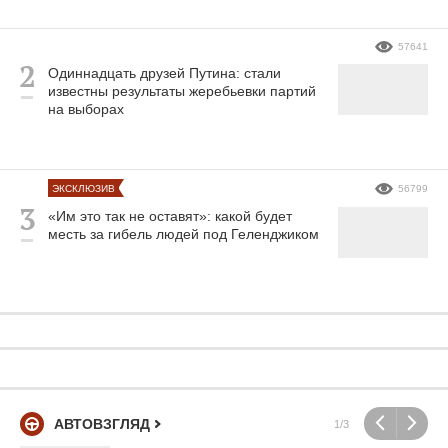
57641
Одиннадцать друзей Путина: стали
известны результаты жеребьевки партий
на выборах
ЭКСКЛЮЗИВ
56799
«Им это так не оставят»: какой будет
месть за гибель людей под Геленджиком
АВТОВЗГЛЯД
1/3