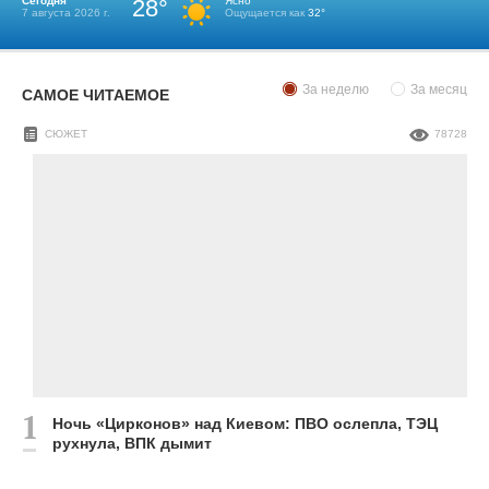
Сегодня
28°
Ясно
7 августа 2026 г.
Ощущается как
32°
За неделю
За месяц
САМОЕ ЧИТАЕМОЕ
СЮЖЕТ
78728
Ночь «Цирконов» над Киевом: ПВО ослепла, ТЭЦ
рухнула, ВПК дымит