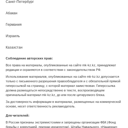
Санкт-Петербург
Абакан
МК Зарубежом
Анадырь
Германия
Архангельск
Израиль
Астрахань
Казахстан
Соблюдение авторских прав:
Барнаул
Киргизия
Все права на материалы, опубликованные на сайте mk-kz.kz, принадлежат
редакции и охраняются в соответствии с законодательством РФ.
Белгород
Турция
Использование материалов, опубликованных на сайте mk-kz.kz допускается
только с письменного разрешения правообладателя и с обязательной прямой
Биробиджан
гиперссылкой на страницу, с которой материал заимствован. Гиперссылка
должна размещаться непосредственно в тексте, воспроизводящем
Благовещенск
оригинальный материал mk-kz.kz, до или после цитируемого блока.
За достоверность информации в материалах, размещенных на коммерческой
Брянск
основе, несет ответственность рекламодатель.
Для читателей:
Великий Новгород
В России признаны экстремистскими и запрещены организации ФБК (Фонд
борьбы с коррупцией, признан иноагентом), Штабы Навального, «Национал-
Владивосток