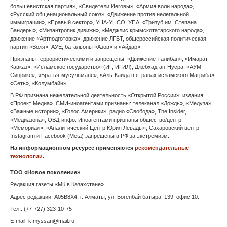
большевистская партия», «Свидетели Иеговы», «Армия воли народа»,
«Русский общенациональный союз», «Движение против нелегальной
Владикавказ
иммиграции», «Правый сектор», УНА-УНСО, УПА, «Тризуб им. Степана
Бандеры», «Мизантропик дивижн», «Меджлис крымскотатарского народа»,
движение «Артподготовка», движение ЛГБТ, общероссийская политическая
Владимир
партия «Воля», АУЕ, батальоны «Азов» и «Айдар».
Признаны террористическими и запрещены: «Движение Талибан», «Имарат
Волгоград
Кавказ», «Исламское государство» (ИГ, ИГИЛ), Джебхад-ан-Нусра, «АУМ
Синрике», «Братья-мусульмане», «Аль-Каида в странах исламского Магриба»,
Вологда
«Сеть», «Колумбайн».
В РФ признана нежелательной деятельность «Открытой России», издания
Воронеж
«Проект Медиа». СМИ-иноагентами признаны: телеканал «Дождь», «Медуза»,
«Важные истории», «Голос Америки», радио «Свобода», The Insider,
«Медиазона», ОВД-инфо. Иноагентами признаны общество/центр
Горно-Алтайск
«Мемориал», «Аналитический Центр Юрия Левады», Сахаровский центр.
Instagram и Facebook (Metа) запрещены в РФ за экстремизм.
Грозный
На информационном ресурсе применяются
рекомендательные
технологии
.
Донецк
ТОО «Новое поколение»
Екатеринбург
Редакция газеты «МК в Казахстане»
Адрес редакции: A05B8X4, г. Алматы, ул. Богенбай батыра, 139, офис 10.
Запорожье
Тел.: (+7-727) 323-10-75
E-mail: k.myssan@mail.ru
Иваново