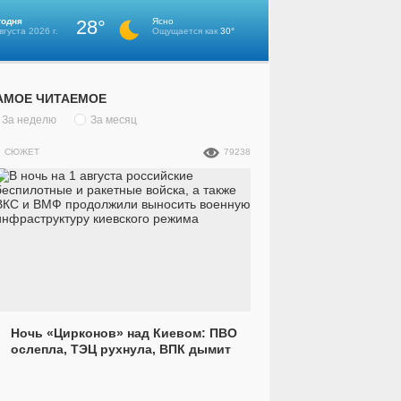
годня
28°
Ясно
вгуста 2026 г.
Ощущается как
30°
АМОЕ ЧИТАЕМОЕ
За неделю
За месяц
СЮЖЕТ
79238
Ночь «Цирконов» над Киевом: ПВО
ослепла, ТЭЦ рухнула, ВПК дымит