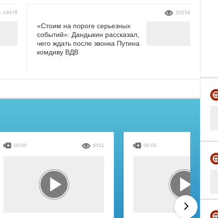
19478
22034
«Стоим на пороге серьезных
событий»: Дандыкин рассказал,
чего ждать после звонка Путина
комдиву ВДВ
00:00
6511
00:00