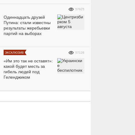
57925
Одиннадцать друзей
Путина: стали известны
результаты жеребьевки
партий на выборах
37990
10
440340
10
ЭКСКЛЮЗИВ
57126
«Им это так не оставят»:
какой будет месть за
гибель людей под
Геленджиком
Девушка Мбаппе
Даку пер
устала от внимания и
«Спартак»
пригрозила судом:
жену в М
е
фото решительной
очароват
красотки
модели