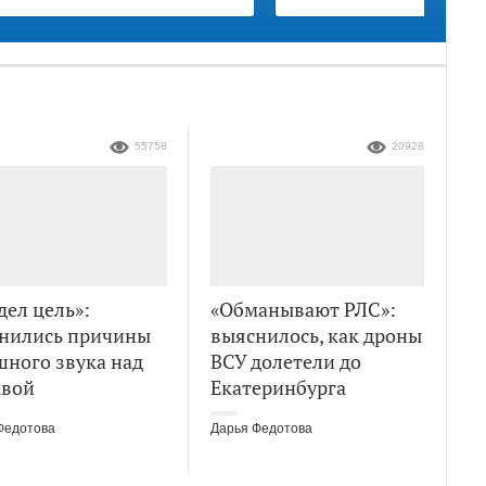
55758
20928
дел цель»:
«Обманывают РЛС»:
нились причины
выяснилось, как дроны
шного звука над
ВСУ долетели до
вой
Екатеринбурга
Федотова
Дарья Федотова