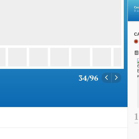
Се
8 а
С
34
/
96