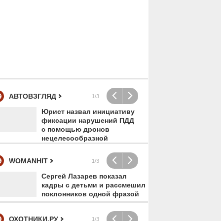
АВТОВЗГЛЯД
1/3
Юрист назвал инициативу
Гот
фиксации нарушений ПДД
авт
с помощью дронов
пос
нецелесообразной
бен
5503
00:00
4323
00:00
WOMANHIT
1/3
Сергей Лазарев показал
Анд
кадры с детьми и рассмешил
про
поклонников одной фразой
Мар
ОХОТНИКИ.РУ
1/3