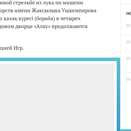
нной стрельбе из лука по мишени
оборств имени Жаксылыка Ушкемпирова
Н
 қазақ күресі (борьба) в четырех
едовом дворце «Алау» продолжаются
05
05
цией Игр.
05
05