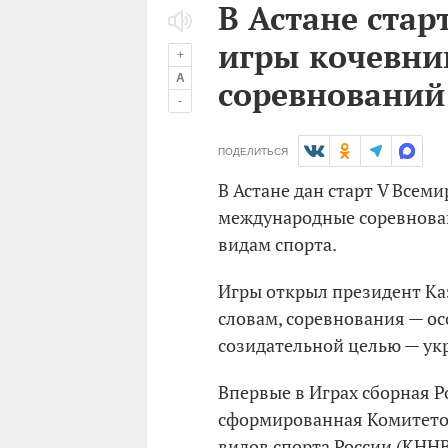
В Астане ста
игры кочевни
+
A
соревнований
-
ПОДЕЛИТЬСЯ
В Астане дан старт V Всем
международные соревнова
видам спорта.
Игры открыл президент Ка
словам, соревнования — о
созидательной целью — ук
Впервые в Играх сборная Р
сформированная Комитето
видов спорта России (КННВ