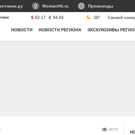
-->
хотники.ру
WomanHit.ru
Промокоды
$
82.17
€
94.84
28°
Свежий номе
егион
Курсы валюты:
НОВОСТИ
НОВОСТИ РЕГИОНА
ЭКСКЛЮЗИВЫ РЕГИО
)
38772
Н