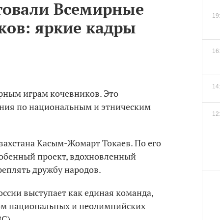
ртовали Всемирные
19
ков: яркие кадры
16
14
ирным играм кочевников. Это
ния по национальным и этническим
12
захстана Касым-Жомарт Токаев. По его
собенный проект, вдохновленный
реплять дружбу народов.
оссии выступает как единая команда,
м национальных и неолимпийских
С).