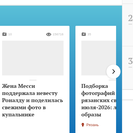
10
156716
35
Жена Месси
Подборка
поддержала невесту
фотографий
Роналду и поделилась
рязанских свадеб
свежими фото в
июля-2026: лучши
купальнике
образы
Рязань