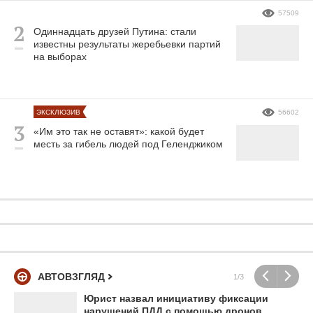
57509
Одиннадцать друзей Путина: стали
известны результаты жеребьевки партий
на выборах
ЭКСКЛЮЗИВ
56602
«Им это так не оставят»: какой будет
месть за гибель людей под Геленджиком
АВТОВЗГЛЯД
1/3
Юрист назвал инициативу фиксации
нарушений ПДД с помощью дронов