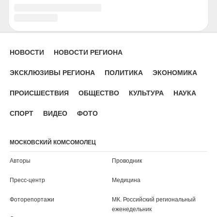
Ростов-на-Дону
Рязань
Салехард
Самара
Саранск
Саратов
Севастополь
Серпухов
Симферополь
Смоленск
Сочи