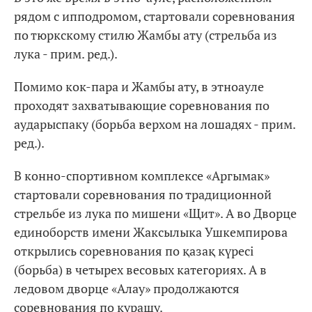
рядом с ипподромом, стартовали соревнования
по тюркскому стилю Жамбы ату (стрельба из
лука - прим. ред.).
Помимо кок-пара и Жамбы ату, в этноауле
проходят захватывающие соревнования по
аударыспаку (борьба верхом на лошадях - прим.
ред.).
В конно-спортивном комплексе «Аргымак»
стартовали соревнования по традиционной
стрельбе из лука по мишени «Щит». А во Дворце
единоборств имени Жаксылыка Ушкемпирова
открылись соревнования по қазақ күресі
(борьба) в четырех весовых категориях. А в
ледовом дворце «Алау» продолжаются
соревнования по курашу.