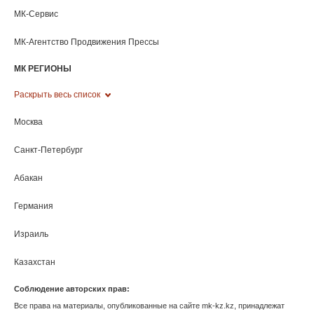
Ханты-Мансийск
Херсонская область
Чебоксары
Челябинск
Черкесск
Чита
Элиста
Южно-Сахалинск
Якутск
Ярославль