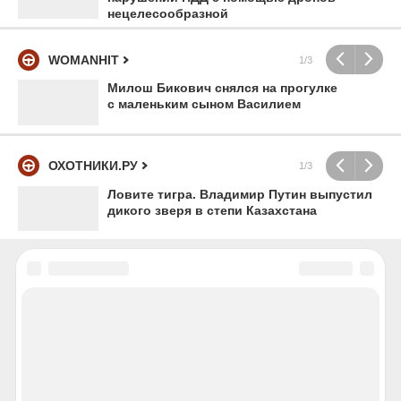
нецелесообразной
WOMANHIT
1/3
Милош Бикович снялся на прогулке
с маленьким сыном Василием
ОХОТНИКИ.РУ
1/3
Ловите тигра. Владимир Путин выпустил
дикого зверя в степи Казахстана
НОВОСТИ
НОВОСТИ РЕГИОНА
ЭКСКЛЮЗИВЫ РЕГИОНА
ПОЛИТИКА
ЭКОНОМИКА
ПРОИСШЕСТВИЯ
ОБЩЕСТВО
КУЛЬТУРА
НАУКА
СПОРТ
ВИДЕО
ФОТО