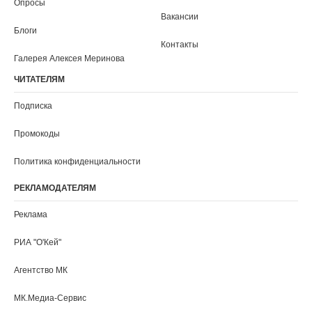
Ставрополь
Сыктывкар
Тамбов
Тверь
Томск
Тула
Тюмень
Улан-Удэ
Ульяновск
Уфа
Хабаровск