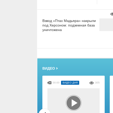
Взвод «Птах Мадьяра» накрыли
под Херсоном: подземная база
уничтожена
ВИДЕО
00:00
ВИДЕО ДНЯ
305