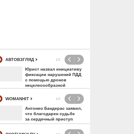
АВТОВЗГЛЯД
1/3
Юрист назвал инициативу
Гот
фиксации нарушений ПДД
авт
с помощью дронов
пос
нецелесообразной
бен
WOMANHIT
5476
00:00
3713
00:00
1/3
Антонио Бандерас заявил,
«Оп
что благодарен судьбе
хей
за сердечный приступ
жен