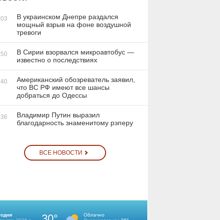
В украинском Днепре раздался
:03
мощный взрыв на фоне воздушной
тревоги
В Сирии взорвался микроавтобус —
:50
известно о последствиях
Американский обозреватель заявил,
:40
что ВС РФ имеют все шансы
добраться до Одессы
Владимир Путин выразил
:36
благодарность знаменитому рэперу
ВСЕ НОВОСТИ
годня
30°
Облачно