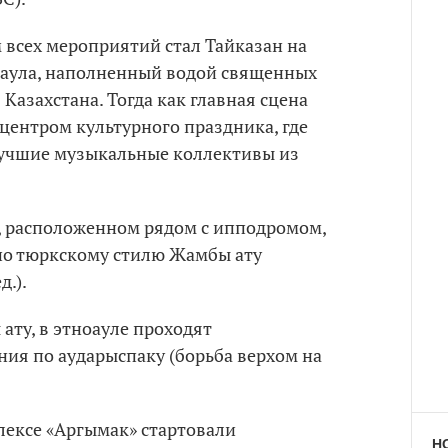
всех мероприятий стал Тайказан на
-аула, наполненный водой священных
Казахстана. Тогда как главная сцена
центром культурного праздника, где
лучшие музыкальные коллективы из
е, расположенном рядом с ипподромом,
по тюркскому стилю Жамбы ату
д.).
ату, в этноауле проходят
ия по аударыспаку (борьба верхом на
ексе «Аргымак» стартовали
Н