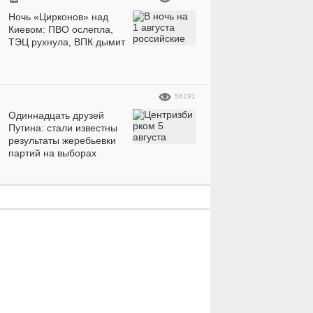
Ночь «Цирконов» над
Киевом: ПВО ослепла,
ТЭЦ рухнула, ВПК дымит
16830
10
1324526
10
56191
Одиннадцать друзей
Путина: стали известны
результаты жеребьевки
партий на выборах
«Какое
Девушка
совершенство»:
устала о
красавица-
пригрози
е
телеведущая
фото реш
впечатлила
красотки
идеальной фигурой
на пляжных фото