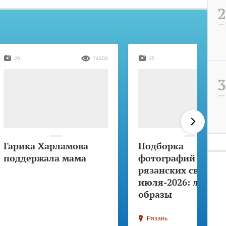
26
74200
35
Гарика Харламова
Подборка
поддержала мама
фотографий
рязанских свадеб
июля-2026: лучши
образы
Рязань