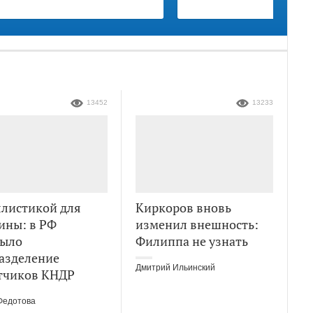
13452
13233
ллистикой для
Киркоров вновь
ины: в РФ
изменил внешность:
ыло
Филиппа не узнать
азделение
Дмитрий Ильинский
тчиков КНДР
Федотова