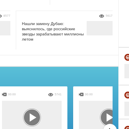
8577
5617
Нашли замену Дубаю:
выяснилось, где российские
звезды зарабатывают миллионы
летом
00:00
5741
00:00