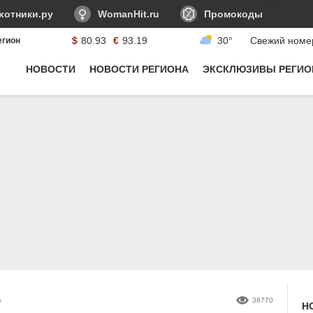
-->
хотники.ру
WomanHit.ru
Промокоды
$
80.93
€
93.19
30°
Свежий номе
егион
Курсы валюты:
НОВОСТИ
НОВОСТИ РЕГИОНА
ЭКСКЛЮЗИВЫ РЕГИО
)
38770
Н