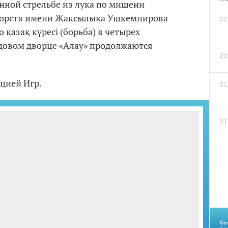
нной стрельбе из лука по мишени
оборств имени Жаксылыка Ушкемпирова
22
 қазақ күресі (борьба) в четырех
едовом дворце «Алау» продолжаются
21
цией Игр.
21
21
Се