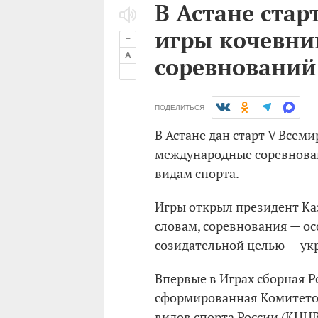
В Астане ста
игры кочевни
+
A
соревнований
-
ПОДЕЛИТЬСЯ
В Астане дан старт V Всем
международные соревнова
видам спорта.
Игры открыл президент Ка
словам, соревнования — о
созидательной целью — ук
Впервые в Играх сборная Р
сформированная Комитето
видов спорта России (КННВ