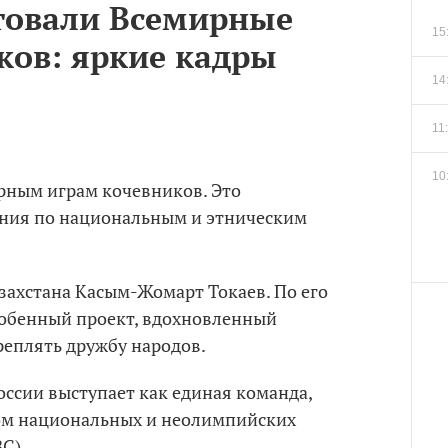
ртовали Всемирные
15
ков: яркие кадры
14
11
10
ирным играм кочевников. Это
ния по национальным и этническим
захстана Касым-Жомарт Токаев. По его
собенный проект, вдохновленный
реплять дружбу народов.
оссии выступает как единая команда,
м национальных и неолимпийских
С).