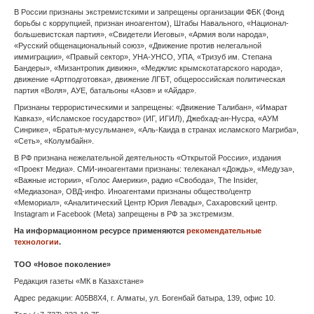
Пермь
Петрозаводск
Петропавловск-Камчатский
Псков
Ростов-на-Дону
Рязань
Салехард
Самара
Саранск
Саратов
Севастополь