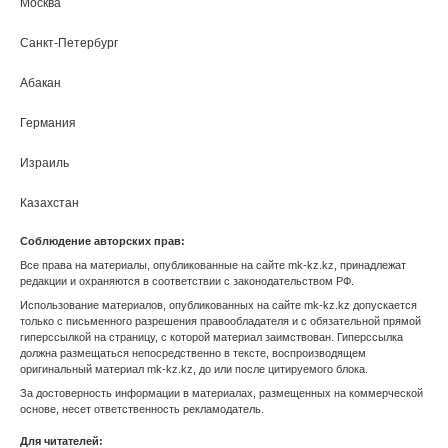
Марий Эл
Махачкала
Московская область
Мурманск
Нальчик
Нарьян-Мар
Нижний Новгород
Новосибирск
Омск
Оренбург
Орел
Пенза