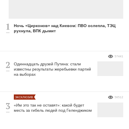
Ночь «Цирконов» над Киевом: ПВО ослепла, ТЭЦ
рухнула, ВПК дымит
57441
Одиннадцать друзей Путина: стали
известны результаты жеребьевки партий
на выборах
ЭКСКЛЮЗИВ
56512
«Им это так не оставят»: какой будет
месть за гибель людей под Геленджиком