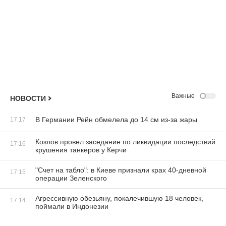
Важные
НОВОСТИ
В Германии Рейн обмелела до 14 см из-за жары
17:17
Козлов провел заседание по ликвидации последствий
17:16
крушения танкеров у Керчи
"Счет на табло": в Киеве признали крах 40-дневной
17:15
операции Зеленского
Агрессивную обезьяну, покалечившую 18 человек,
17:14
поймали в Индонезии