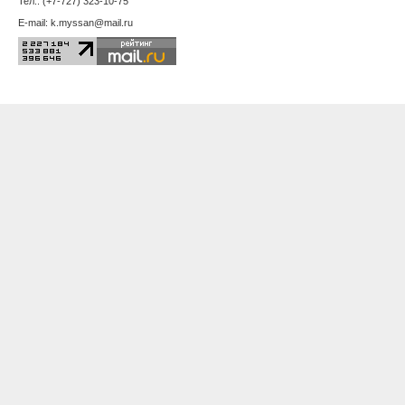
Серпухов
Симферополь
Смоленск
Сочи
Ставрополь
Сыктывкар
Тамбов
Тверь
Томск
Тула
Тюмень