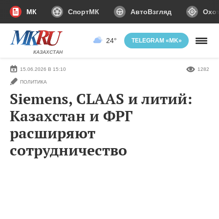
МК
СпортМК
АвтоВзгляд
Охот
24°
TELEGRAM «MK»
КАЗАХСТАН
15.06.2026 В 15:10
1282
ПОЛИТИКА
Siemens, CLAAS и литий:
Казахстан и ФРГ
расширяют
сотрудничество