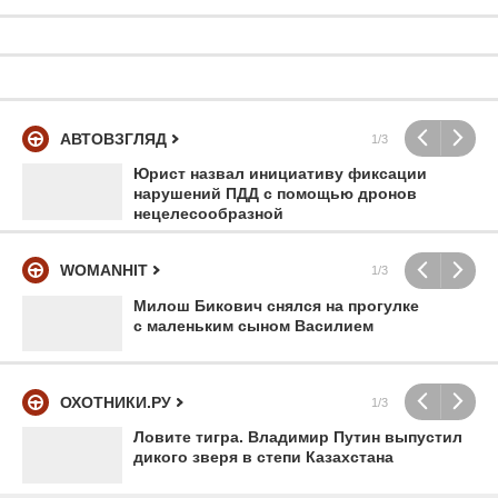
АВТОВЗГЛЯД
1/3
Юрист назвал инициативу фиксации
нарушений ПДД с помощью дронов
нецелесообразной
WOMANHIT
1/3
Милош Бикович снялся на прогулке
с маленьким сыном Василием
ОХОТНИКИ.РУ
1/3
Ловите тигра. Владимир Путин выпустил
дикого зверя в степи Казахстана