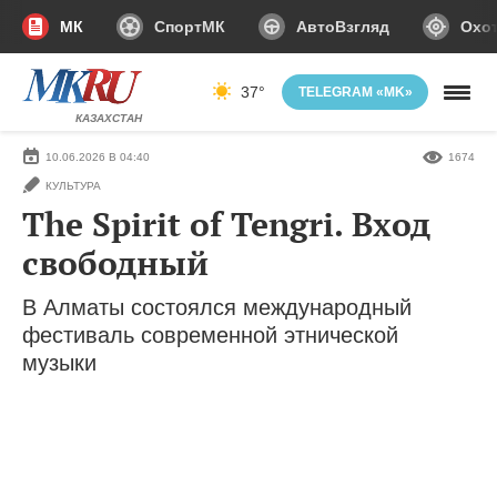
МК
СпортМК
АвтоВзгляд
Охот
37°
TELEGRAM «MK»
КАЗАХСТАН
10.06.2026 В 04:40
1674
КУЛЬТУРА
The Spirit of Tengri. Вход
свободный
В Алматы состоялся международный
фестиваль современной этнической
музыки