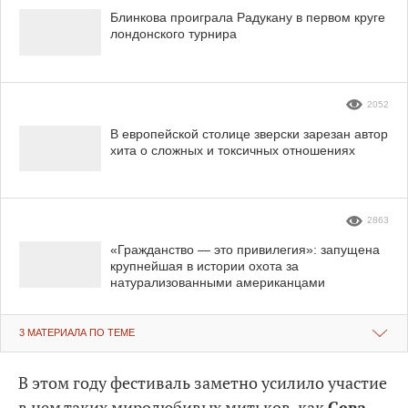
Блинкова проиграла Радукану в первом круге
лондонского турнира
2052
В европейской столице зверски зарезан автор
хита о сложных и токсичных отношениях
2863
«Гражданство — это привилегия»: запущена
крупнейшая в истории охота за
натурализованными американцами
3 МАТЕРИАЛА ПО ТЕМЕ
В этом году фестиваль заметно усилило участие
в нем таких миролюбивых митьков, как
Сева