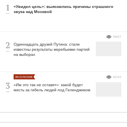
«Увидел цель»: выяснились причины страшного
звука над Москвой
58857
Одиннадцать друзей Путина: стали
известны результаты жеребьевки партий
на выборах
ЭКСКЛЮЗИВ
58163
«Им это так не оставят»: какой будет
месть за гибель людей под Геленджиком