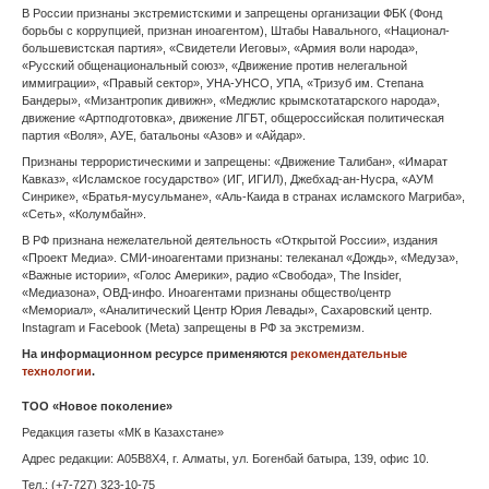
В России признаны экстремистскими и запрещены организации ФБК (Фонд
борьбы с коррупцией, признан иноагентом), Штабы Навального, «Национал-
Владивосток
большевистская партия», «Свидетели Иеговы», «Армия воли народа»,
«Русский общенациональный союз», «Движение против нелегальной
Владикавказ
иммиграции», «Правый сектор», УНА-УНСО, УПА, «Тризуб им. Степана
Бандеры», «Мизантропик дивижн», «Меджлис крымскотатарского народа»,
движение «Артподготовка», движение ЛГБТ, общероссийская политическая
Владимир
партия «Воля», АУЕ, батальоны «Азов» и «Айдар».
Признаны террористическими и запрещены: «Движение Талибан», «Имарат
Волгоград
Кавказ», «Исламское государство» (ИГ, ИГИЛ), Джебхад-ан-Нусра, «АУМ
Синрике», «Братья-мусульмане», «Аль-Каида в странах исламского Магриба»,
Вологда
«Сеть», «Колумбайн».
В РФ признана нежелательной деятельность «Открытой России», издания
Воронеж
«Проект Медиа». СМИ-иноагентами признаны: телеканал «Дождь», «Медуза»,
«Важные истории», «Голос Америки», радио «Свобода», The Insider,
«Медиазона», ОВД-инфо. Иноагентами признаны общество/центр
Горно-Алтайск
«Мемориал», «Аналитический Центр Юрия Левады», Сахаровский центр.
Instagram и Facebook (Metа) запрещены в РФ за экстремизм.
Грозный
На информационном ресурсе применяются
рекомендательные
технологии
.
Донецк
ТОО «Новое поколение»
Екатеринбург
Редакция газеты «МК в Казахстане»
Адрес редакции: A05B8X4, г. Алматы, ул. Богенбай батыра, 139, офис 10.
Запорожье
Тел.: (+7-727) 323-10-75