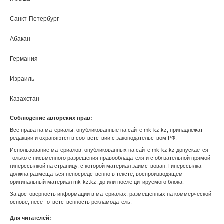
Санкт-Петербург
Абакан
МК Зарубежом
Анадырь
Германия
Архангельск
Израиль
Астрахань
Казахстан
Соблюдение авторских прав:
Барнаул
Киргизия
Все права на материалы, опубликованные на сайте mk-kz.kz, принадлежат
редакции и охраняются в соответствии с законодательством РФ.
Белгород
Турция
Использование материалов, опубликованных на сайте mk-kz.kz допускается
только с письменного разрешения правообладателя и с обязательной прямой
Биробиджан
гиперссылкой на страницу, с которой материал заимствован. Гиперссылка
должна размещаться непосредственно в тексте, воспроизводящем
Благовещенск
оригинальный материал mk-kz.kz, до или после цитируемого блока.
За достоверность информации в материалах, размещенных на коммерческой
Брянск
основе, несет ответственность рекламодатель.
Для читателей:
Великий Новгород