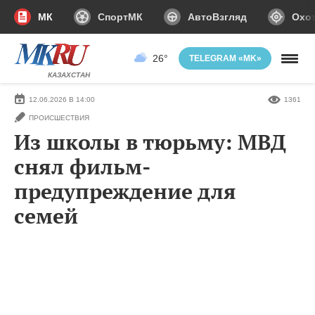
МК
СпортМК
АвтоВзгляд
Охот
26°
TELEGRAM «MK»
КАЗАХСТАН
12.06.2026 В 14:00
1361
ПРОИСШЕСТВИЯ
Из школы в тюрьму: МВД
снял фильм-
предупреждение для
семей