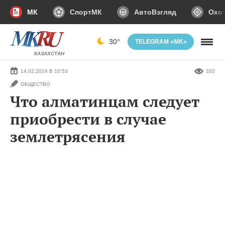
МК
СпортМК
АвтоВзгляд
Охот
30°
TELEGRAM «MK»
КАЗАХСТАН
14.02.2024 В 10:53
332
ОБЩЕСТВО
Что алматинцам следует
приобрести в случае
землетрясения