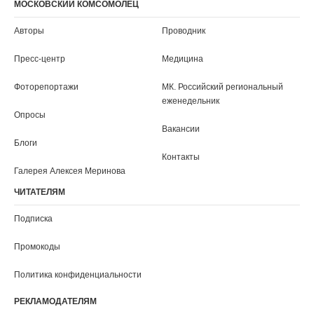
Серпухов
Симферополь
Смоленск
Сочи
Ставрополь
Сыктывкар
Тамбов
Тверь
Томск
Тула
Тюмень