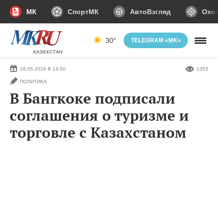
МК
СпортМК
АвтоВзгляд
Охот
30°
TELEGRAM «MK»
КАЗАХСТАН
28.05.2026 В 14:00
1353
ПОЛИТИКА
В Бангкоке подписали
соглашения о туризме и
торговле с Казахстаном