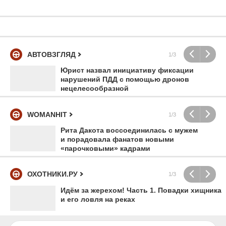
АВТОВЗГЛЯД
1/3
Юрист назвал инициативу фиксации
нарушений ПДД с помощью дронов
нецелесообразной
WOMANHIT
1/3
Рита Дакота воссоединилась с мужем
и порадовала фанатов новыми
«парочковыми» кадрами
ОХОТНИКИ.РУ
1/3
Идём за жерехом! Часть 1. Повадки хищника
и его ловля на реках