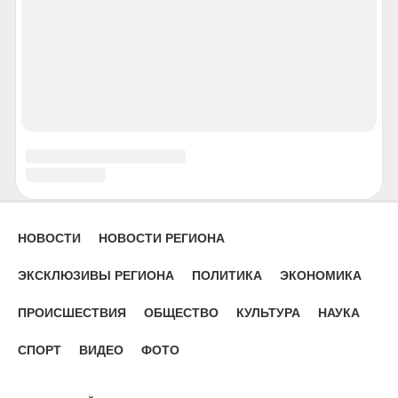
Пермь
Петрозаводск
Петропавловск-Камчатский
Псков
Ростов-на-Дону
Рязань
Салехард
Самара
Саранск
Саратов
Севастополь