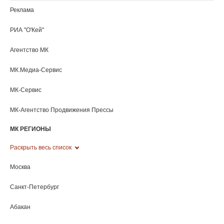
Улан-Удэ
Ульяновск
Уфа
Хабаровск
Ханты-Мансийск
Херсонская область
Чебоксары
Челябинск
Черкесск
Чита
Элиста
Южно-Сахалинск