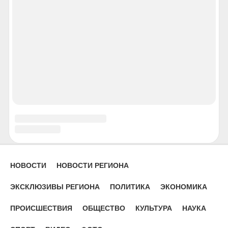
Пенза
Пермь
Петрозаводск
Петропавловск-Камчатский
Псков
Ростов-на-Дону
Рязань
Салехард
Самара
Саранск
Саратов