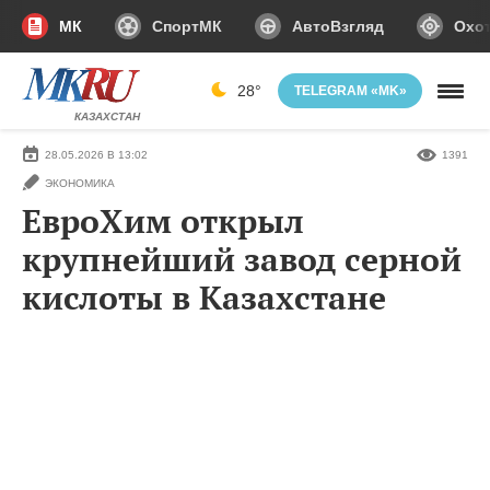
МК
СпортМК
АвтоВзгляд
Охот
28°
TELEGRAM «MK»
КАЗАХСТАН
28.05.2026 В 13:02
1391
ЭКОНОМИКА
ЕврoХим открыл
крупнейший завод серной
кислоты в Казахстане