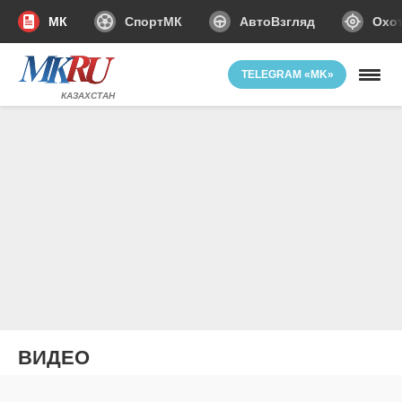
МК
СпортМК
АвтоВзгляд
Охот
TELEGRAM «MK»
КАЗАХСТАН
ВИДЕО