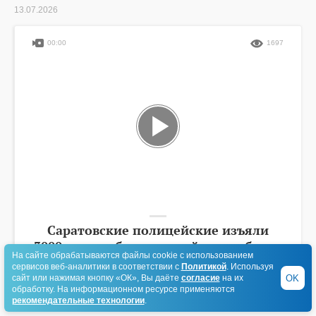
13.07.2026
00:00
1697
Саратовские полицейские изъяли
3000 литров безакцизной водки более
На сайте обрабатываются файлы cookie с использованием
чем на 2,6 млн рублей
сервисов веб-аналитики в соответствии с
Политикой
. Используя
OK
сайт или нажимая кнопку «ОК», Вы даёте
согласие
на их
обработку. На информационном ресурсе применяются
рекомендательные технологии
.