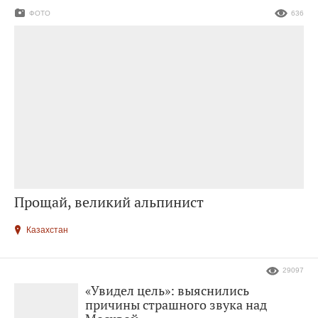
ФОТО
636
Прощай, великий альпинист
Казахстан
29097
«Увидел цель»: выяснились
причины страшного звука над