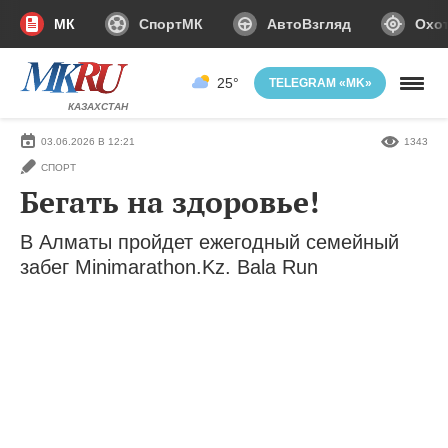
МК
СпортМК
АвтоВзгляд
Охот
25°
TELEGRAM «MK»
КАЗАХСТАН
03.06.2026 В 12:21
1343
СПОРТ
Бегать на здоровье!
В Алматы пройдет ежегодный семейный
забег Minimarathon.Kz. Bala Run