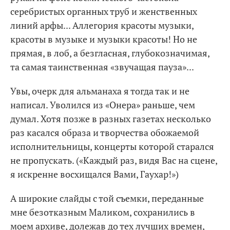
серебристых органных труб и женственных
линий арфы... Аллегория красоты музыки,
красоты в музыке и музыки красоты! Но не
прямая, в лоб, а безгласная, глубокозначимая,
та самая таинственная «звучащая пауза»...
Увы, очерк для альманаха я тогда так и не
написал. Уволился из «Онера» раньше, чем
думал. Хотя позже в разных газетах несколько
раз касался образа и творчества обожаемой
исполнительницы, концерты которой старался
не пропускать. («Каждый раз, видя Вас на сцене,
я искренне восхищался Вами, Гаухар!»)
А широкие слайды с той съемки, переданные
мне безотказным Маликом, сохранились в
моем архиве, долежав до тех лучших времен,