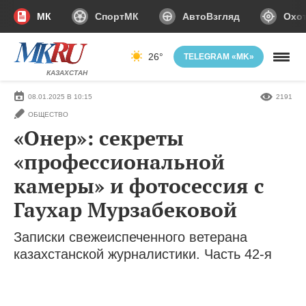
МК
СпортМК
АвтоВзгляд
Охот
26°
TELEGRAM «MK»
КАЗАХСТАН
08.01.2025 В 10:15
2191
ОБЩЕСТВО
«Онер»: секреты
«профессиональной
камеры» и фотосессия с
Гаухар Мурзабековой
Записки свежеиспеченного ветерана
казахстанской журналистики. Часть 42-я