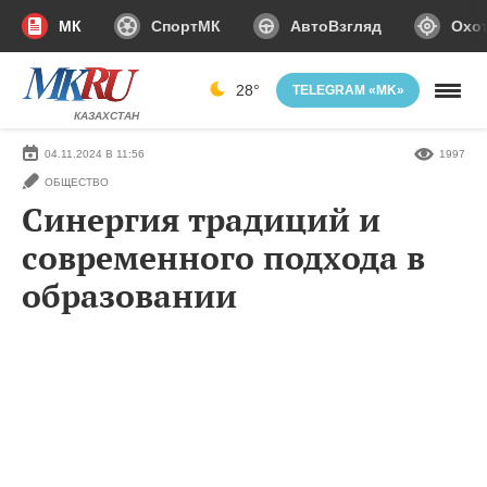
МК
СпортМК
АвтоВзгляд
Охот
28°
TELEGRAM «MK»
КАЗАХСТАН
04.11.2024 В 11:56
1997
ОБЩЕСТВО
Синергия традиций и
современного подхода в
образовании