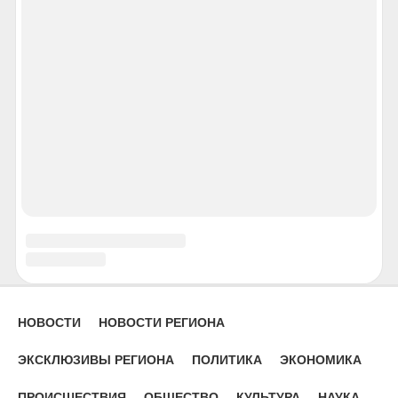
Орел
Пенза
Пермь
Петрозаводск
Петропавловск-Камчатский
Псков
Ростов-на-Дону
Рязань
Салехард
Самара
Саранск