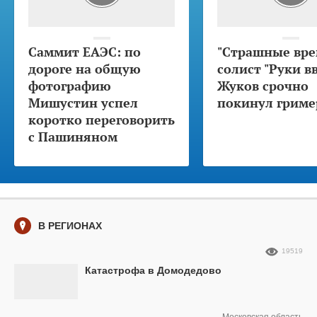
Саммит ЕАЭС: по
"Страшные вре
дороге на общую
солист "Руки в
фотографию
Жуков срочно
Мишустин успел
покинул гриме
коротко переговорить
с Пашиняном
В РЕГИОНАХ
19519
Катастрофа в Домодедово