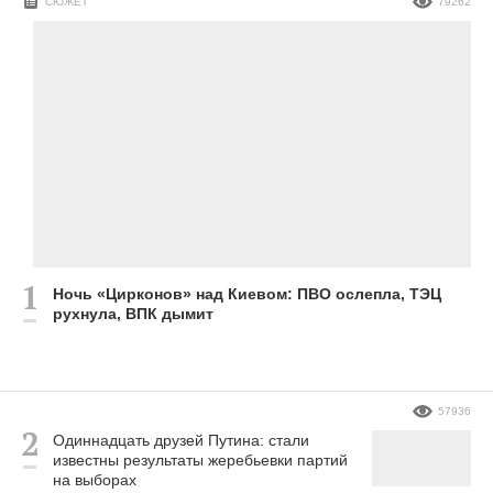
СЮЖЕТ
79262
Ночь «Цирконов» над Киевом: ПВО ослепла, ТЭЦ
рухнула, ВПК дымит
57936
Одиннадцать друзей Путина: стали
известны результаты жеребьевки партий
на выборах