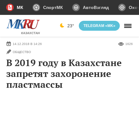
МК
СпортМК
АвтоВзгляд
Охот
23°
TELEGRAM «MK»
КАЗАХСТАН
14.12.2018 В 14:26
1626
ОБЩЕСТВО
В 2019 году в Казахстане
запретят захоронение
пластмассы