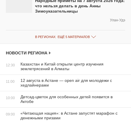
Народные приметы на 7 августа 2026 года:
что нельзя делать в день Анны
Зимоуказательницы
Улан-Удэ
В РЕГИОНАХ:
ЕЩЁ 5 МАТЕРИАЛОВ
НОВОСТИ РЕГИОНА
Казахстан и Китай открыли центр изучения
12:30
землетрясений в Алматы
12 августа в Астане — open air для молодежи с
11:00
хедлайнерами
Детсад-цветок для особенных детей появится в
10:00
Актобе
«Читающая нация»: в Астане запустят марафон с
09:00
денежными призами