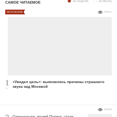
За неделю
За месяц
САМОЕ ЧИТАЕМОЕ
ЭКСКЛЮЗИВ
76051
«Увидел цель»: выяснились причины страшного
звука над Москвой
59199
Одиннадцать друзей Путина: стали