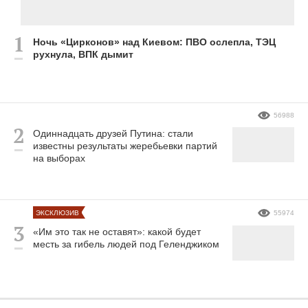
Ночь «Цирконов» над Киевом: ПВО ослепла, ТЭЦ
рухнула, ВПК дымит
56988
Одиннадцать друзей Путина: стали
известны результаты жеребьевки партий
на выборах
ЭКСКЛЮЗИВ
55974
«Им это так не оставят»: какой будет
месть за гибель людей под Геленджиком