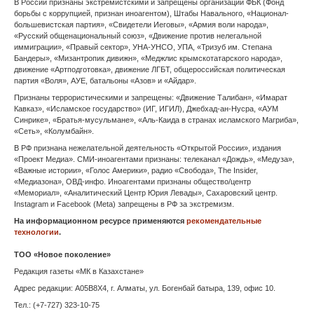
В России признаны экстремистскими и запрещены организации ФБК (Фонд
борьбы с коррупцией, признан иноагентом), Штабы Навального, «Национал-
Владивосток
большевистская партия», «Свидетели Иеговы», «Армия воли народа»,
«Русский общенациональный союз», «Движение против нелегальной
Владикавказ
иммиграции», «Правый сектор», УНА-УНСО, УПА, «Тризуб им. Степана
Бандеры», «Мизантропик дивижн», «Меджлис крымскотатарского народа»,
движение «Артподготовка», движение ЛГБТ, общероссийская политическая
Владимир
партия «Воля», АУЕ, батальоны «Азов» и «Айдар».
Признаны террористическими и запрещены: «Движение Талибан», «Имарат
Волгоград
Кавказ», «Исламское государство» (ИГ, ИГИЛ), Джебхад-ан-Нусра, «АУМ
Синрике», «Братья-мусульмане», «Аль-Каида в странах исламского Магриба»,
Вологда
«Сеть», «Колумбайн».
В РФ признана нежелательной деятельность «Открытой России», издания
Воронеж
«Проект Медиа». СМИ-иноагентами признаны: телеканал «Дождь», «Медуза»,
«Важные истории», «Голос Америки», радио «Свобода», The Insider,
«Медиазона», ОВД-инфо. Иноагентами признаны общество/центр
Горно-Алтайск
«Мемориал», «Аналитический Центр Юрия Левады», Сахаровский центр.
Instagram и Facebook (Metа) запрещены в РФ за экстремизм.
Грозный
На информационном ресурсе применяются
рекомендательные
технологии
.
Донецк
ТОО «Новое поколение»
Екатеринбург
Редакция газеты «МК в Казахстане»
Адрес редакции: A05B8X4, г. Алматы, ул. Богенбай батыра, 139, офис 10.
Запорожье
Тел.: (+7-727) 323-10-75