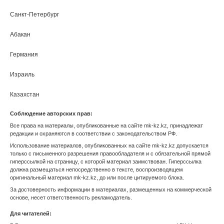
Санкт-Петербург
Абакан
МК Зарубежом
Анадырь
Германия
Архангельск
Израиль
Астрахань
Казахстан
Соблюдение авторских прав:
Барнаул
Киргизия
Все права на материалы, опубликованные на сайте mk-kz.kz, принадлежат
редакции и охраняются в соответствии с законодательством РФ.
Белгород
Турция
Использование материалов, опубликованных на сайте mk-kz.kz допускается
только с письменного разрешения правообладателя и с обязательной прямой
Биробиджан
гиперссылкой на страницу, с которой материал заимствован. Гиперссылка
должна размещаться непосредственно в тексте, воспроизводящем
Благовещенск
оригинальный материал mk-kz.kz, до или после цитируемого блока.
За достоверность информации в материалах, размещенных на коммерческой
Брянск
основе, несет ответственность рекламодатель.
Для читателей:
Великий Новгород