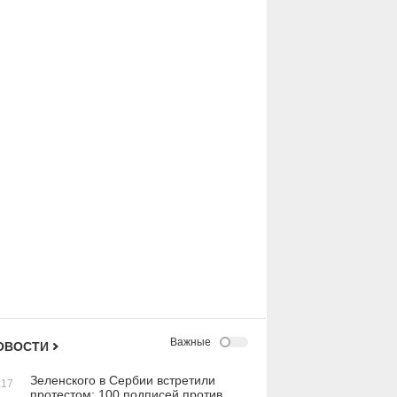
Важные
ОВОСТИ
Зеленского в Сербии встретили
:17
протестом: 100 подписей против