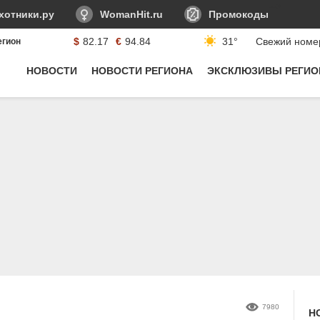
-->
хотники.ру
WomanHit.ru
Промокоды
$
82.17
€
94.84
31°
Свежий номе
егион
Курсы валюты:
НОВОСТИ
НОВОСТИ РЕГИОНА
ЭКСКЛЮЗИВЫ РЕГИО
7980
Н