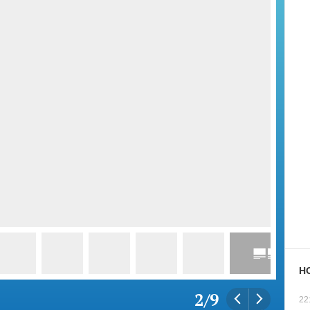
Н
2
/
9
22