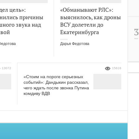
дел цель»:
«Обманывают РЛС»:
нились причины
выяснилось, как дроны
шного звука над
ВСУ долетели до
вой
Екатеринбурга
Федотова
Дарья Федотова
13072
15616
«Стоим на пороге серьезных
событий»: Дандыкин рассказал,
чего ждать после звонка Путина
комдиву ВДВ