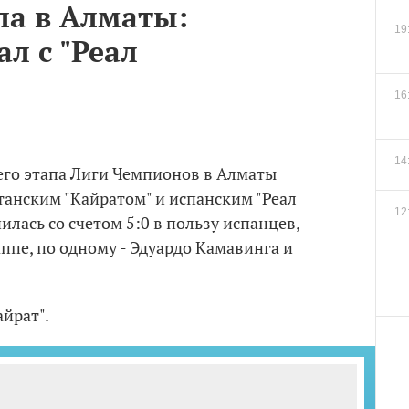
ла в Алматы:
19
ал с "Реал
16
14
его этапа Лиги Чемпионов в Алматы
танским "Кайратом" и испанским "Реал
12
илась со счетом 5:0 в пользу испанцев,
ппе, по одному - Эдуардо Камавинга и
йрат".