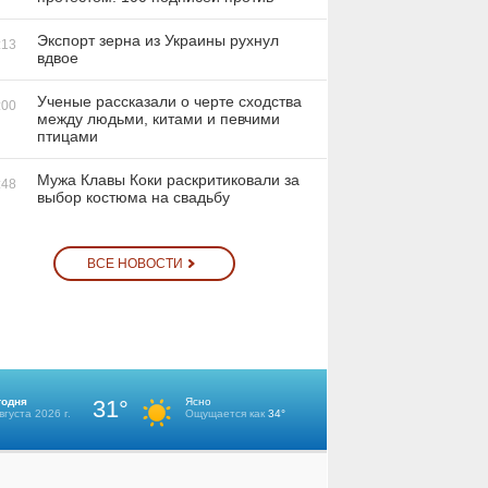
Экспорт зерна из Украины рухнул
:13
вдвое
Ученые рассказали о черте сходства
:00
между людьми, китами и певчими
птицами
Мужа Клавы Коки раскритиковали за
:48
выбор костюма на свадьбу
ВСЕ НОВОСТИ
36156
10
1362241
10
годня
31°
Ясно
вгуста 2026 г.
Ощущается как
34°