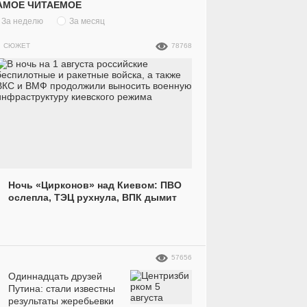
АМОЕ ЧИТАЕМОЕ
«Какое
Девушка
За неделю
За месяц
совершенство»:
устала о
красавица-
пригрози
СЮЖЕТ
78768
е
телеведущая
фото реш
впечатлила
красотки
идеальной фигурой
на пляжных фото
Ночь «Цирконов» над Киевом: ПВО
ослепла, ТЭЦ рухнула, ВПК дымит
57656
Одиннадцать друзей
Путина: стали известны
результаты жеребьевки