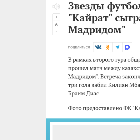
Звезды футбо
"Кайрат" сыгр
+
A
Мадридом"
-
ПОДЕЛИТЬСЯ
В рамках второго тура общ
прошел матч между казахс
Мадридом". Встреча законч
три гола забил Килиан Мба
Браим Диас.
Фото предоставлено ФК "Ка