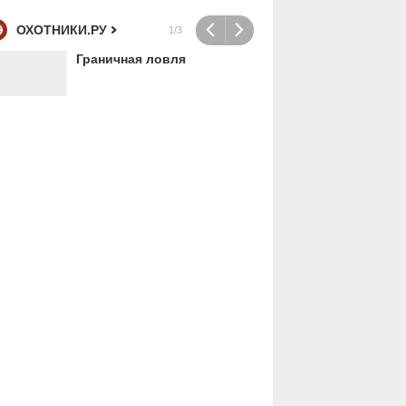
ОХОТНИКИ.РУ
1/3
Граничная ловля
В Т
бра