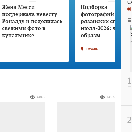
С
Жена Месси
Подборка
поддержала невесту
фотографий
Роналду и поделилась
рязанских свадеб
свежими фото в
июля-2026: лучши
купальнике
образы
Рязань
43829
13809