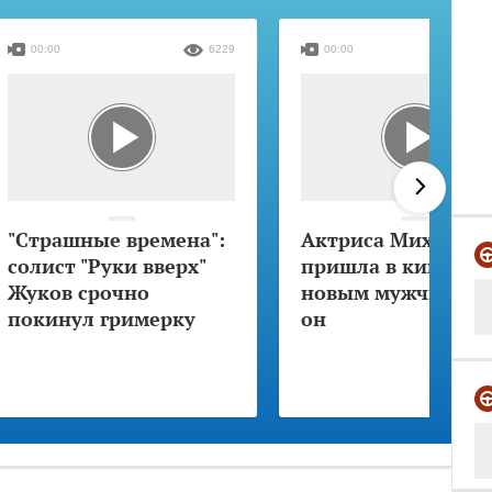
00:00
6229
00:00
"Страшные времена":
Актриса Михалков
солист "Руки вверх"
пришла в кино с
Жуков срочно
новым мужчиной: 
покинул гримерку
он