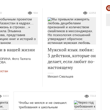
ТО
504
12253
и в нашей жизни
Мужской язык любви:
3 действия, которые он
ЗОРИНА. Фото Талгата
делает, если любит по-
ОВА.
настоящему
ахстан
Михаил Смальцев
8403
7213
Чтобы не мялся и не смешил:
требования к школьным