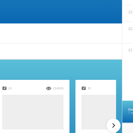
22
22
21
10
154926
35
Се
7 а