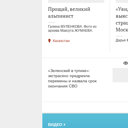
Прощай, великий
«Уви
альпинист
выяс
стра
Галина МУЛЕНКОВА. Фото из
Моск
архива Максута ЖУМАЕВА.
Дарья 
Казахстан
«Зеленский в тупике»:
экстрасенс предрекла
перемены и назвала срок
окончания СВО
ВИДЕО