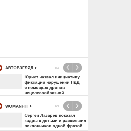
5219
00:00
4235
00:00
а
«Я счастлива, что у
Обстанов
АВТОВЗГЛЯД
1/3
меня есть мои дети»:
разборок
кто
солистка «Фабрики»
подмоск
Юрист назвал инициативу
Гот
фиксации нарушений ПДД
авт
Валерия Девятова
Андреевк
с помощью дронов
пос
впервые вывела в
(Солнечн
нецелесообразной
бен
свет всех троих детей
городско
WOMANHIT
1/3
Сергей Лазарев показал
Анд
кадры с детьми и рассмешил
про
поклонников одной фразой
Мар