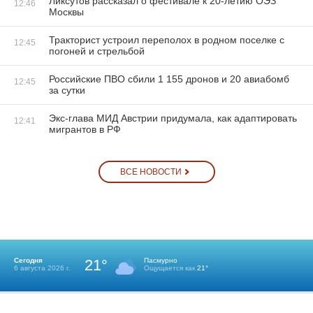
Ликсутов рассказал о фестивале к 20-летию ОЭЗ
12:46
Москвы
Тракторист устроил переполох в родном поселке с
12:45
погоней и стрельбой
Российские ПВО сбили 1 155 дронов и 20 авиабомб
12:45
за сутки
Экс-глава МИД Австрии придумала, как адаптировать
12:41
мигрантов в РФ
ВСЕ НОВОСТИ
Сегодня
21°
Пасмурно
6 августа 2026 г.
Ощущается как
21°