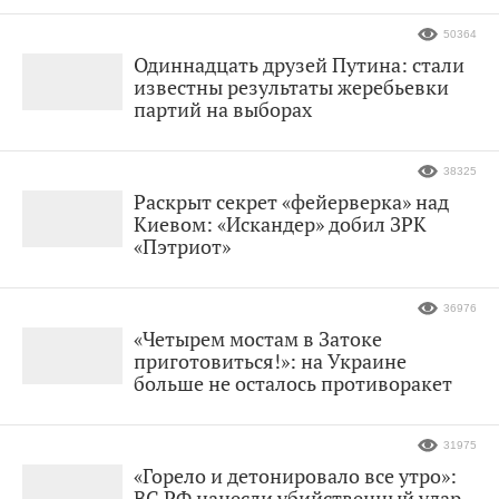
50364
Одиннадцать друзей Путина: стали
известны результаты жеребьевки
партий на выборах
38325
Раскрыт секрет «фейерверка» над
Киевом: «Искандер» добил ЗРК
«Пэтриот»
36976
«Четырем мостам в Затоке
приготовиться!»: на Украине
больше не осталось противоракет
31975
«Горело и детонировало все утро»:
ВС РФ нанесли убийственный удар