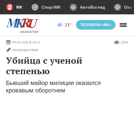
МК
СпортМК
АвтоВзгляд
Охот
21°
TELEGRAM «MK»
КАЗАХСТАН
05.02.2025 В 10:17
2054
ПРОИСШЕСТВИЯ
Убийца с ученой
степенью
Бывший майор милиции оказался
кровавым оборотнем