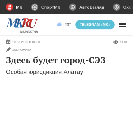
МК
СпортМК
АвтоВзгляд
Охот
23°
TELEGRAM «MK»
КАЗАХСТАН
10.06.2026 В 04:00
1410
ЭКОНОМИКА
Здесь будет город-СЭЗ
Особая юрисдикция Алатау