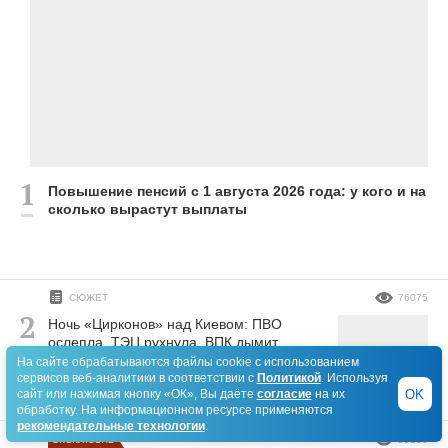
Повышение пенсий с 1 августа 2026 года: у кого и на
сколько вырастут выплаты
СЮЖЕТ
76075
Ночь «Цирконов» над Киевом: ПВО
ослепла, ТЭЦ рухнула, ВПК дымит
На сайте обрабатываются файлы cookie с использованием
сервисов веб-аналитики в соответствии с
Политикой
. Используя
OK
сайт или нажимая кнопку «ОК», Вы даёте
согласие
на их
обработку. На информационном ресурсе применяются
рекомендательные технологии
.
ЭКСКЛЮЗИВ
55250