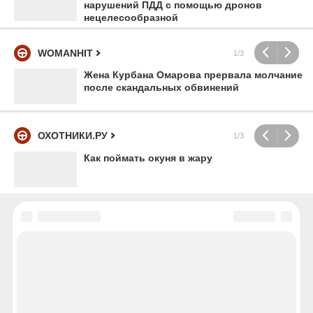
нарушений ПДД с помощью дронов
нецелесообразной
WOMANHIT
1/3
Жена Курбана Омарова прервала молчание
после скандальных обвинений
ОХОТНИКИ.РУ
1/3
Как поймать окуня в жару
НОВОСТИ
НОВОСТИ РЕГИОНА
ЭКСКЛЮЗИВЫ РЕГИОНА
ПОЛИТИКА
ЭКОНОМИКА
ПРОИСШЕСТВИЯ
ОБЩЕСТВО
КУЛЬТУРА
НАУКА