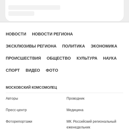
Ростов-на-Дону
Рязань
Салехард
Самара
Саранск
Саратов
Севастополь
Серпухов
Симферополь
Смоленск
Сочи