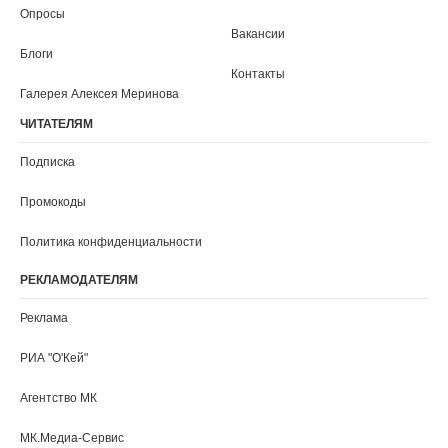
Ставрополь
Сыктывкар
Тамбов
Тверь
Томск
Тула
Тюмень
Улан-Удэ
Ульяновск
Уфа
Хабаровск