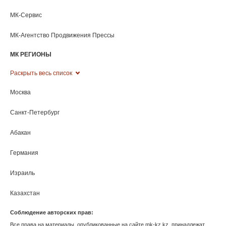
Ханты-Мансийск
Херсонская область
Чебоксары
Челябинск
Черкесск
Чита
Элиста
Южно-Сахалинск
Якутск
Ярославль