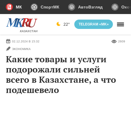
МК
СпортМК
АвтоВзгляд
Охот
22°
TELEGRAM «MK»
КАЗАХСТАН
02.12.2024 В 15:32
2609
ЭКОНОМИКА
Какие товары и услуги
подорожали сильней
всего в Казахстане, а что
подешевело