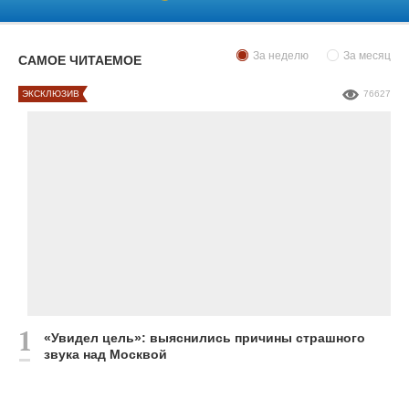
За неделю
За месяц
САМОЕ ЧИТАЕМОЕ
ЭКСКЛЮЗИВ
76627
«Увидел цель»: выяснились причины страшного
звука над Москвой