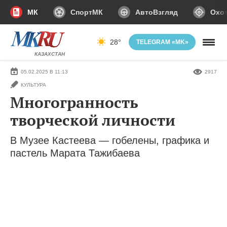
МК
СпортМК
АвтоВзгляд
Охот
28°
TELEGRAM «MK»
КАЗАХСТАН
05.02.2025 В 11:13
2917
КУЛЬТУРА
Многогранность
творческой личности
В Музее Кастеева — гобелены, графика и
пастель Марата Тажибаева