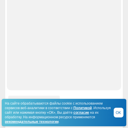
Кызыл
Ленинградская область
Липецк
Луганск
Магадан
Магас
Марий Эл
Махачкала
Московская область
На сайте обрабатываются файлы cookie с использованием
Мурманск
сервисов веб-аналитики в соответствии с
Политикой
. Используя
OK
сайт или нажимая кнопку «ОК», Вы даёте
согласие
на их
обработку. На информационном ресурсе применяются
Нальчик
рекомендательные технологии
.