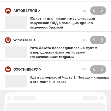
АВТОВЗГЛЯД
1/3
Юрист назвал инициативу фиксации
нарушений ПДД с помощью дронов
нецелесообразной
WOMANHIT
1/3
Рита Дакота воссоединилась с мужем
и порадовала фанатов новыми
«парочковыми» кадрами
ОХОТНИКИ.РУ
1/3
Идём за жерехом! Часть 1. Повадки хищника
и его ловля на реках