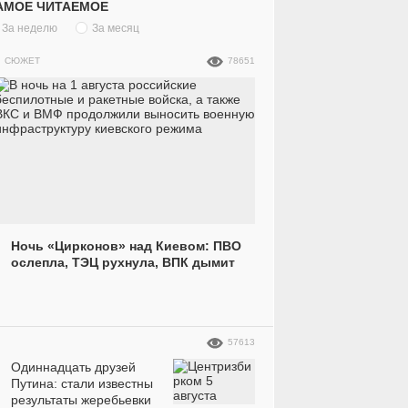
АМОЕ ЧИТАЕМОЕ
За неделю
За месяц
СЮЖЕТ
78651
Ночь «Цирконов» над Киевом: ПВО
ослепла, ТЭЦ рухнула, ВПК дымит
57613
Одиннадцать друзей
Путина: стали известны
результаты жеребьевки