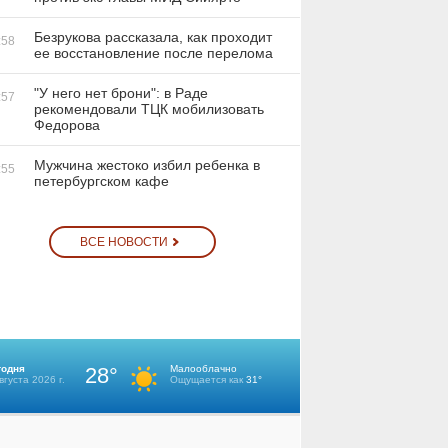
Безрукова рассказала, как проходит
:58
ее восстановление после перелома
"У него нет брони": в Раде
:57
рекомендовали ТЦК мобилизовать
Федорова
Мужчина жестоко избил ребенка в
:55
петербургском кафе
ВСЕ НОВОСТИ
годня
28°
Малооблачно
вгуста 2026 г.
Ощущается как
31°