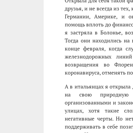
Открыла для себя такой фа
друзья, и не всегда из тех
Германии, Америке, и о
помощь вплоть до финансо
я застряла в Болонье, во
Тогда они находились на 
конце февраля, когда слу
железнодорожных линии
возвращения во Флоре
коронавируса, отменять по
А в итальянцах я открыла 
на свою природную б
организованными и законо
улицах, хотя такие с
негативные черты. Но н
поддерживать в себе позит