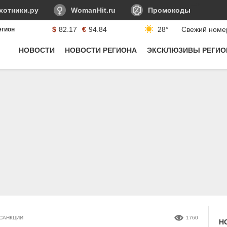
-->
хотники.ру
WomanHit.ru
Промокоды
$
82.17
€
94.84
28°
Свежий номе
егион
Курсы валюты:
НОВОСТИ
НОВОСТИ РЕГИОНА
ЭКСКЛЮЗИВЫ РЕГИО
САНКЦИИ
1760
Н