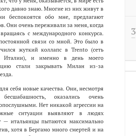
кт, что у меня, оказывается, в мире есть
, кого давно знаю. Многие из них живут в
ни беспокоятся обо мне, предлагают
в. Они очень переживали за меня, когда
звращаясь с международного конкурса.
постоянной связи со мной. Это было в
чился жуткий коллапс в Trento (сеть
̆ Италии), и именно в день моего
нцию стали закрывать Милан из-за
езда.
для себя новые качества. Они, несмотря
есшабашность, оказались очень
послушными. Нет никакой агрессии на
ложные ситуации выявляют в людях
ет — итальянцы пытаются максимально
ив, хотя в Бергамо много смертей и на