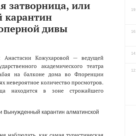
я затворница, или
19
 карантин
оперной дивы
16
14
я Анастасии Кожухаровой — ведущей
ударственного академического театра
12
Абая на балконе дома во Флоренции
тях невероятное количество просмотров.
ца находится в зоне строжайшего
ня наблюдать, как самая туристическая