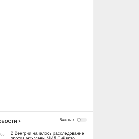
Важные
ОВОСТИ
В Венгрии началось расследование
:06
против экс-главы МИД Сийярто