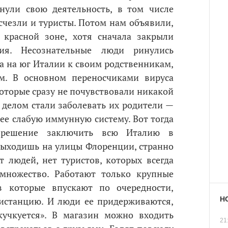
нули свою деятельность, в том числе
Исчезли и туристы. Потом нам объявили,
красной зоне, хотя сначала закрыли
ия. Несознательные люди ринулись
ра на юг Италии к своим родственникам,
ам. В основном переносчиками вируса
оторые сразу не почувствовали никакой
делом стали заболевать их родители —
е слабую иммунную систему. Вот тогда
о решение заключить всю Италию в
 выходишь на улицы Флоренции, странно
т людей, нет туристов, которых всегда
множество. Работают только крупные
в которые впускают по очередности,
Н
истанцию. И люди ее придерживаются,
кучкуется». В магазин можно входить
21