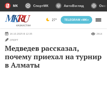
МК
СпортМК
АвтоВзгляд
Охот
27°
TELEGRAM «MK»
КАЗАХСТАН
16.10.2025 В 12:35
2614
СПОРТ
Медведев рассказал,
почему приехал на турнир
в Алматы