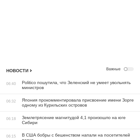
Важные
НОВОСТИ
Politico пошутила, что Зеленский не умеет увольнять
06:40
министров
Япония прокомментировала присвоение имени Зорге
06:32
одному из Курильских островов
Землетрясение магнитудой 4,1 произошло на юге
06:18
Сибири
В США бобры с бешенством напали на посетителей
06:15
парка