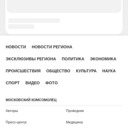
Псков
Ростов-на-Дону
Рязань
Салехард
Самара
Саранск
Саратов
Севастополь
Серпухов
Симферополь
Смоленск