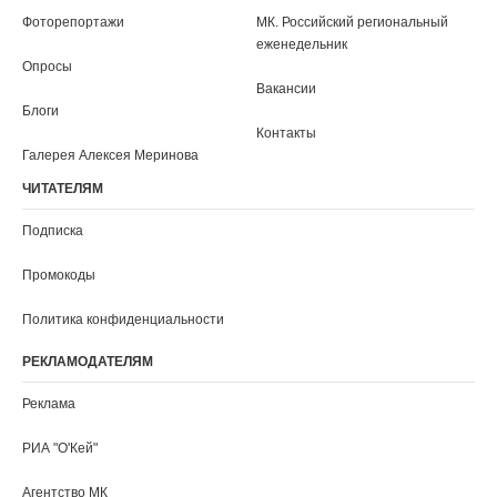
Сочи
Ставрополь
Сыктывкар
Тамбов
Тверь
Томск
Тула
Тюмень
Улан-Удэ
Ульяновск
Уфа