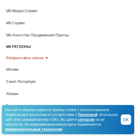
Хабаровск
Ханты-Мансийск
Херсонская область
Чебоксары
Челябинск
Черкесск
Чита
Элиста
Южно-Сахалинск
На сайте обрабатываются файлы cookie с использованием
Якутск
сервисов веб-аналитики в соответствии с
Политикой
. Используя
OK
сайт или нажимая кнопку «ОК», Вы даёте
согласие
на их
Ярославль
обработку. На информационном ресурсе применяются
рекомендательные технологии
.