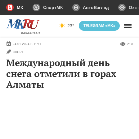
МК
СпортМК
АвтоВзгляд
Охот
23°
TELEGRAM «MK»
КАЗАХСТАН
24.01.2024 В 11:11
210
СПОРТ
Международный день
снега отметили в горах
Алматы