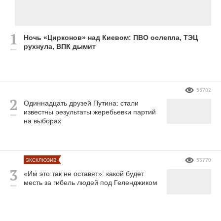
Ночь «Цирконов» над Киевом: ПВО ослепла, ТЭЦ
рухнула, ВПК дымит
56782
Одиннадцать друзей Путина: стали
известны результаты жеребьевки партий
на выборах
ЭКСКЛЮЗИВ
55770
«Им это так не оставят»: какой будет
месть за гибель людей под Геленджиком