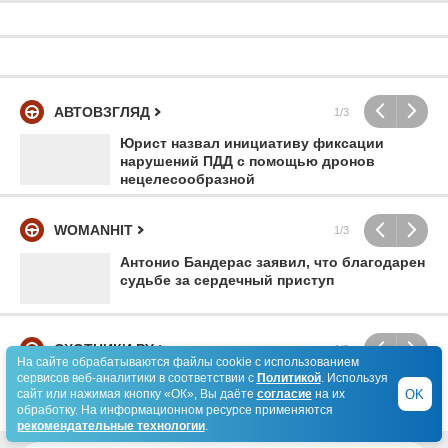
АВТОВЗГЛЯД
1/3
Юрист назвал инициативу фиксации
нарушений ПДД с помощью дронов
нецелесообразной
WOMANHIT
1/3
Антонио Бандерас заявил, что благодарен
судьбе за сердечный приступ
ОХОТНИКИ.РУ
1/3
На сайте обрабатываются файлы cookie с использованием
сервисов веб-аналитики в соответствии с
Политикой
. Используя
Идём за жерехом! Часть 2. Рыбалка на
OK
сайт или нажимая кнопку «ОК», Вы даёте
согласие
на их
водоёмах с малой проточностью
обработку. На информационном ресурсе применяются
рекомендательные технологии
.