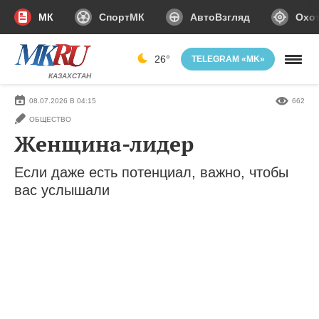
МК
СпортМК
АвтоВзгляд
Охот
26°
TELEGRAM «MK»
КАЗАХСТАН
08.07.2026 В 04:15
662
ОБЩЕСТВО
Женщина-лидер
Если даже есть потенциал, важно, чтобы
вас услышали