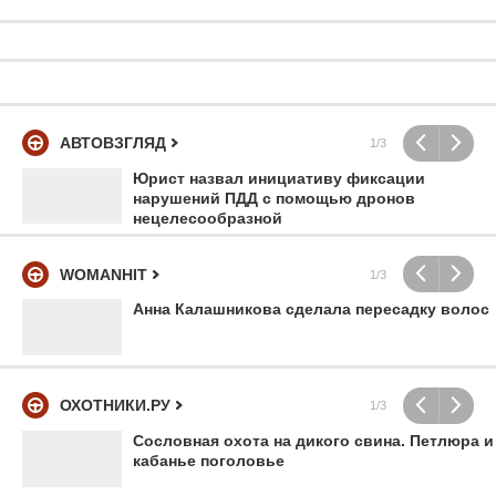
АВТОВЗГЛЯД
1/3
Юрист назвал инициативу фиксации
нарушений ПДД с помощью дронов
нецелесообразной
WOMANHIT
1/3
Анна Калашникова сделала пересадку волос
ОХОТНИКИ.РУ
1/3
Сословная охота на дикого свина. Петлюра и
кабанье поголовье