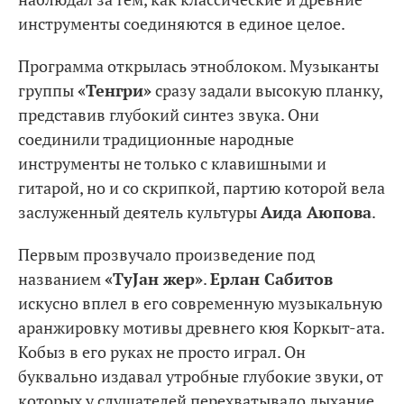
инструменты соединяются в единое целое.
Программа открылась этноблоком. Музыканты
группы
«Тенгри»
сразу задали высокую планку,
представив глубокий синтез звука. Они
соединили традиционные народные
инструменты не только с клавишными и
гитарой, но и со скрипкой, партию которой вела
заслуженный деятель культуры
Аида Аюпова
.
Первым прозвучало произведение под
названием
«ТуJан жер»
.
Ерлан Сабитов
искусно вплел в его современную музыкальную
аранжировку мотивы древнего кюя Коркыт-ата.
Кобыз в его руках не просто играл. Он
буквально издавал утробные глубокие звуки, от
которых у слушателей перехватывало дыхание.