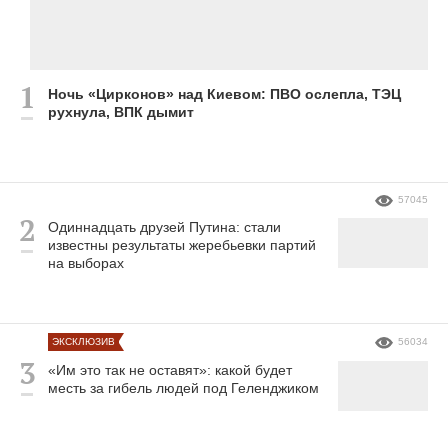
Ночь «Цирконов» над Киевом: ПВО ослепла, ТЭЦ
рухнула, ВПК дымит
57045
Одиннадцать друзей Путина: стали
известны результаты жеребьевки партий
на выборах
ЭКСКЛЮЗИВ
56034
«Им это так не оставят»: какой будет
месть за гибель людей под Геленджиком