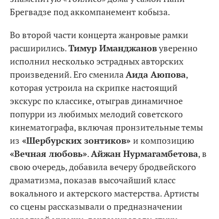
Брегвадзе под аккомпанемент кобыза.
Во второй части концерта жанровые рамки
расширились.
Тимур Иманджанов
уверенно
исполнил несколько эстрадных авторских
произведений. Его сменила
Аида Аюпова
,
которая устроила на скрипке настоящий
экскурс по классике, отыграв динамичное
попурри из любимых мелодий советского
кинематографа, включая пронзительные темы
из
«Шербурских зонтиков»
и композицию
«Вечная любовь»
.
Айжан Нурмагамбетова
, в
свою очередь, добавила вечеру бродвейского
драматизма, показав высочайший класс
вокального и актерского мастерства. Артисты
со сцены рассказывали о предназначении