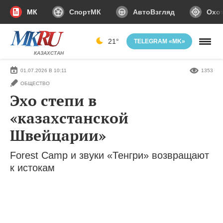
МК
СпортМК
АвтоВзгляд
Охот
21°
TELEGRAM «MK»
КАЗАХСТАН
01.07.2026 В 10:11
1353
ОБЩЕСТВО
Эхо степи в
«казахстанской
Швейцарии»
Forest Camp и звуки «Тенгри» возвращают
к истокам