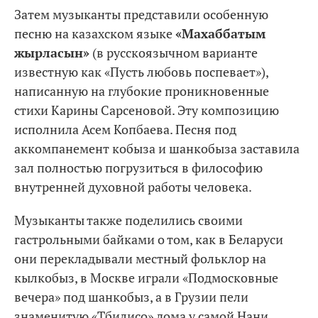
Затем музыканты представили особенную
песню на казахском языке
«Махаббатым
жырласын»
(в русскоязычном варианте
известную как «Пусть любовь поспевает»),
написанную на глубокие проникновенные
стихи Карины Сарсеновой. Эту композицию
исполнила Асем Копбаева. Песня под
аккомпанемент кобыза и шанкобыза заставила
зал полностью погрузиться в философию
внутренней духовной работы человека.
Музыканты также поделились своими
гастрольными байками о том, как в Беларуси
они перекладывали местный фольклор на
кылкобыз, в Москве играли «Подмосковные
вечера» под шанкобыз, а в Грузии пели
знаменитую «Тбилисо» дома у самой Нани