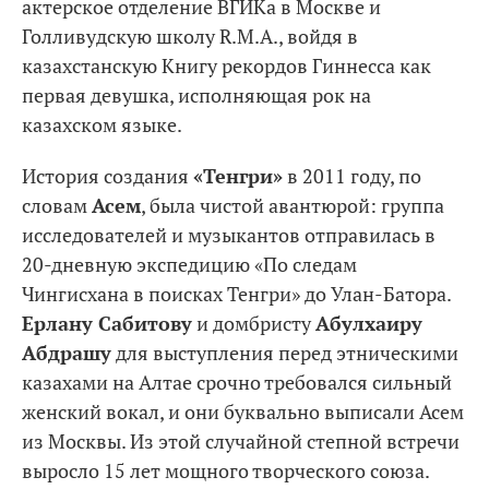
актерское отделение ВГИКа в Москве и
Голливудскую школу R.M.A., войдя в
казахстанскую Книгу рекордов Гиннесса как
первая девушка, исполняющая рок на
казахском языке.
История создания
«Тенгри»
в 2011 году, по
словам
Асем
, была чистой авантюрой: группа
исследователей и музыкантов отправилась в
20-дневную экспедицию «По следам
Чингисхана в поисках Тенгри» до Улан-Батора.
Ерлану Сабитову
и домбристу
Абулхаиру
Абдрашу
для выступления перед этническими
казахами на Алтае срочно требовался сильный
женский вокал, и они буквально выписали Асем
из Москвы. Из этой случайной степной встречи
выросло 15 лет мощного творческого союза.