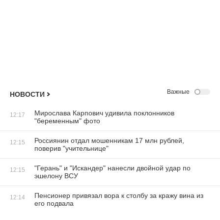
Важные
НОВОСТИ
Мирослава Карпович удивила поклонников
12:17
"беременным" фото
Россиянин отдал мошенникам 17 млн рублей,
12:15
поверив "учительнице"
"Герань" и "Искандер" нанесли двойной удар по
12:15
эшелону ВСУ
Пенсионер привязал вора к столбу за кражу вина из
12:14
его подвала