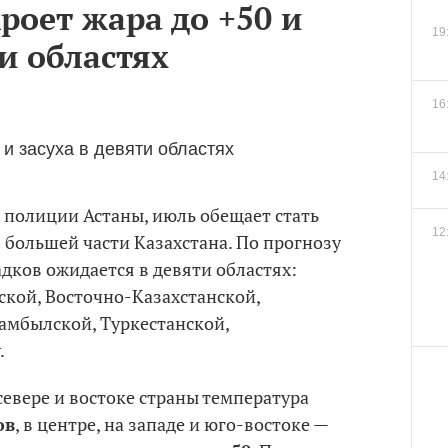
роет жара до +50 и
19
ти областях
16
14
 полиции Астаны, июль обещает стать
12
 большей части Казахстана. По прогнозу
дков ожидается в девяти областях:
ской, Восточно-Казахстанской,
амбылской, Туркестанской,
.
севере и востоке страны температура
ов
, в центре, на западе и юго-востоке —