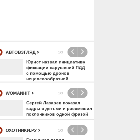
а
«Я счастлива, что у
Обстанов
АВТОВЗГЛЯД
1/3
меня есть мои дети»:
разборок
Юрист назвал инициативу
Гот
кто
солистка «Фабрики»
подмоск
фиксации нарушений ПДД
авт
Валерия Девятова
Андреевк
с помощью дронов
пос
впервые вывела в
(Солнечн
нецелесообразной
бен
свет всех троих детей
городско
WOMANHIT
1/3
Сергей Лазарев показал
Анд
кадры с детьми и рассмешил
про
поклонников одной фразой
Мар
ОХОТНИКИ.РУ
1/3