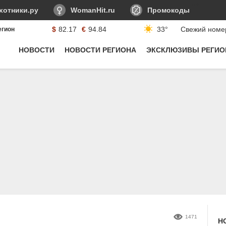
-->
хотники.ру
WomanHit.ru
Промокоды
$
82.17
€
94.84
33°
Свежий номе
егион
Курсы валюты:
НОВОСТИ
НОВОСТИ РЕГИОНА
ЭКСКЛЮЗИВЫ РЕГИО
1471
Н