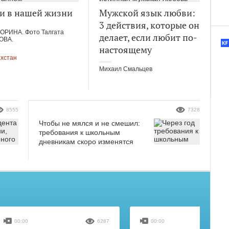
и в нашей жизни
Мужской язык любви:
3 действия, которые он
ЗОРИНА. Фото Талгата
делает, если любит по-
ОВА.
настоящему
ахстан
Михаил Смальцев
8555
7328
Чтобы не мялся и не смешил:
требования к школьным
дневникам скоро изменятся
00:00
6287
00:00