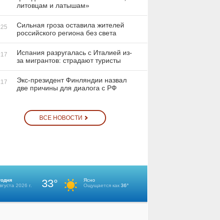
литовцам и латышам»
Сильная гроза оставила жителей
:25
российского региона без света
Испания разругалась с Италией из-
:17
за мигрантов: страдают туристы
Экс-президент Финляндии назвал
:17
две причины для диалога с РФ
ВСЕ НОВОСТИ
годня
33°
Ясно
вгуста 2026 г.
Ощущается как
36°