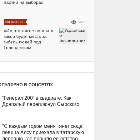
партий на выборах
Девушка Мбаппе
Даку пер
устала от внимания и
«Спартак»
ЭКСКЛЮЗИВ
56866
пригрозила судом:
жену в М
е
фото решительной
очароват
«Им это так не оставят»:
какой будет месть за
красотки
модели
гибель людей под
Геленджиком
ОПУЛЯРНО В СОЦСЕТЯХ
“Генерал 200” в квадрате. Как
Драпатый переплюнул Сырского
"С каждым годом меня тянет сюда":
певица Алсу приехала в татарскую
деревню, где прошло ее детство