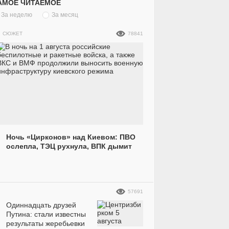
АМОЕ ЧИТАЕМОЕ
За неделю
За месяц
СЮЖЕТ
78841
Ночь «Цирконов» над Киевом: ПВО
ослепла, ТЭЦ рухнула, ВПК дымит
36814
10
439638
10
57691
Одиннадцать друзей
Путина: стали известны
результаты жеребьевки