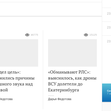
23
23
46775
15125
23
дел цель»:
«Обманывают РЛС»:
нились причины
выяснилось, как дроны
шного звука над
ВСУ долетели до
вой
Екатеринбурга
Се
7 а
Федотова
Дарья Федотова