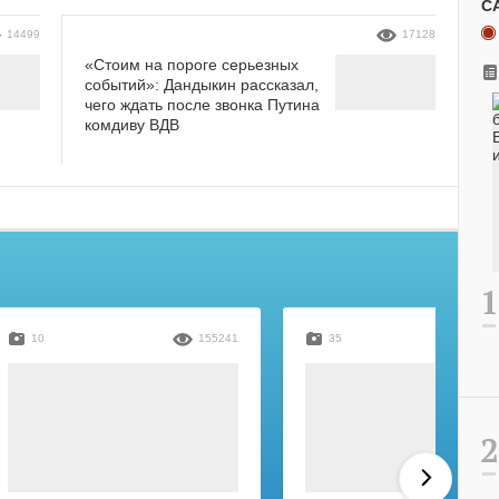
С
14499
17128
«Стоим на пороге серьезных
событий»: Дандыкин рассказал,
чего ждать после звонка Путина
комдиву ВДВ
10
155241
35