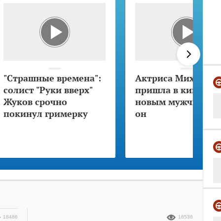
"Страшные времена":
Актриса Михалков
солист "Руки вверх"
пришла в кино с
Жуков срочно
новым мужчиной: 
покинул гримерку
он
18486
16536