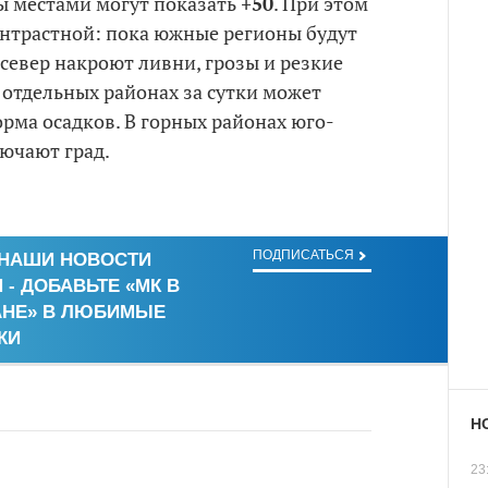
ры местами могут показать
+50
. При этом
онтрастной: пока южные регионы будут
 север накроют ливни, грозы и резкие
 отдельных районах за сутки может
рма осадков. В горных районах юго-
ючают град.
ПОДПИСАТЬСЯ
 НАШИ НОВОСТИ
- ДОБАВЬТЕ «МК В
АНЕ» В ЛЮБИМЫЕ
КИ
Н
23