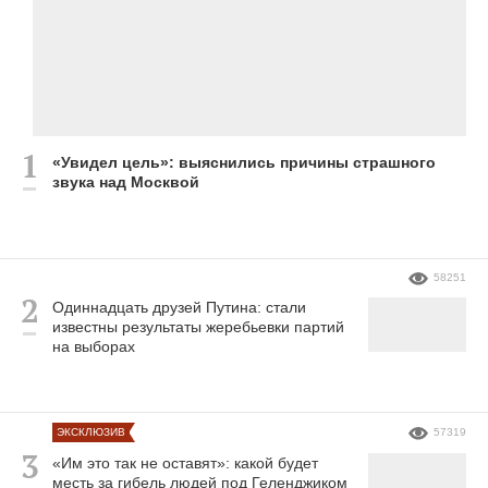
«Увидел цель»: выяснились причины страшного
звука над Москвой
58251
Одиннадцать друзей Путина: стали
известны результаты жеребьевки партий
на выборах
ЭКСКЛЮЗИВ
57319
«Им это так не оставят»: какой будет
месть за гибель людей под Геленджиком