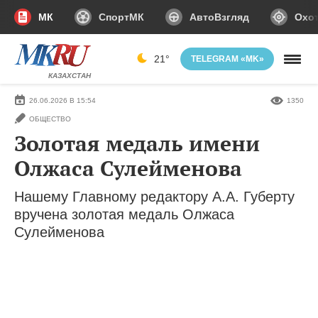
МК
СпортМК
АвтоВзгляд
Охот
21°
TELEGRAM «MK»
КАЗАХСТАН
26.06.2026 В 15:54
1350
ОБЩЕСТВО
Золотая медаль имени
Олжаса Сулейменова
Нашему Главному редактору А.А. Губерту
вручена золотая медаль Олжаса
Сулейменова