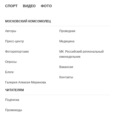
Саратов
Севастополь
Серпухов
Симферополь
Смоленск
Сочи
Ставрополь
Сыктывкар
Тамбов
Тверь
Томск
Тула