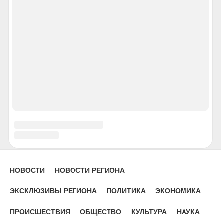
Орел
Пенза
Пермь
Петрозаводск
Петропавловск-Камчатский
Псков
Ростов-на-Дону
Рязань
Салехард
Самара
Саранск