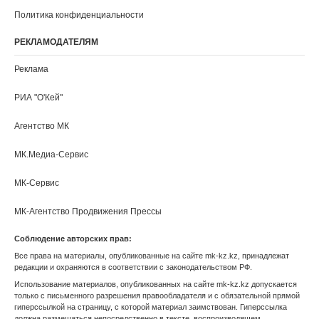
Тюмень
Улан-Удэ
Ульяновск
Уфа
Хабаровск
Ханты-Мансийск
Херсонская область
Чебоксары
Челябинск
Черкесск
Чита