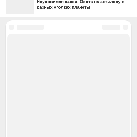
Неуловимая сасси. Охота на антилопу в
разных уголках планеты
НОВОСТИ
НОВОСТИ РЕГИОНА
ЭКСКЛЮЗИВЫ РЕГИОНА
ПОЛИТИКА
ЭКОНОМИКА
ПРОИСШЕСТВИЯ
ОБЩЕСТВО
КУЛЬТУРА
НАУКА
СПОРТ
ВИДЕО
ФОТО
МОСКОВСКИЙ КОМСОМОЛЕЦ
Авторы
Проводник
Пресс-центр
Медицина
Фоторепортажи
МК. Российский региональный
еженедельник