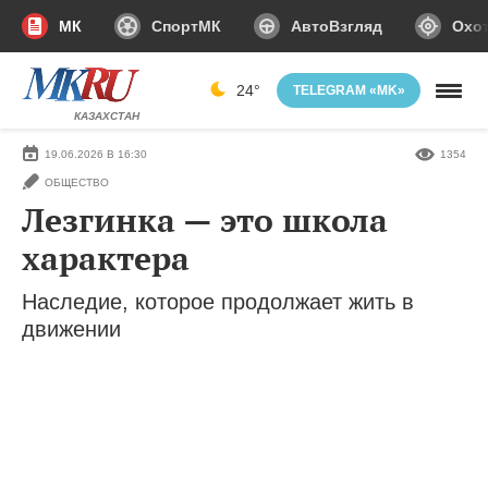
МК
СпортМК
АвтоВзгляд
Охот
24°
TELEGRAM «MK»
КАЗАХСТАН
19.06.2026 В 16:30
1354
ОБЩЕСТВО
Лезгинка — это школа
характера
Наследие, которое продолжает жить в
движении