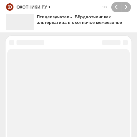
ОХОТНИКИ.РУ
1/3
Птицеизучатель. Бёрдвотчинг как
альтернатива в охотничье межсезонье