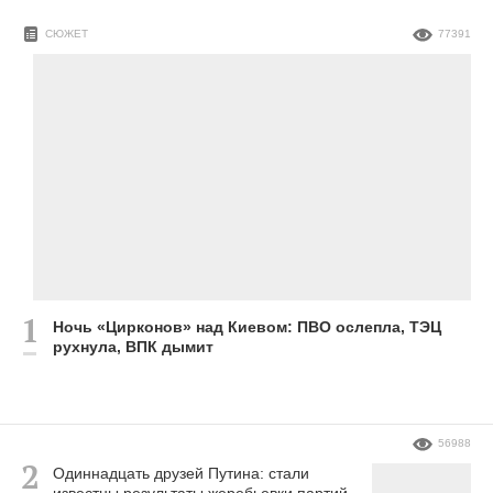
СЮЖЕТ
77391
Ночь «Цирконов» над Киевом: ПВО ослепла, ТЭЦ
рухнула, ВПК дымит
56988
Одиннадцать друзей Путина: стали
известны результаты жеребьевки партий