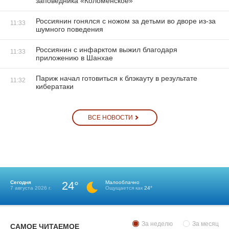
заповедника «Коломенское»
Россиянин гонялся с ножом за детьми во дворе из-за
11:33
шумного поведения
Россиянин с инфарктом выжил благодаря
11:33
приложению в Шанхае
Париж начал готовиться к блэкауту в результате
11:32
кибератаки
ВСЕ НОВОСТИ
Сегодня
24°
Малооблачно
7 августа 2026 г.
Ощущается как
24°
За неделю
За месяц
САМОЕ ЧИТАЕМОЕ