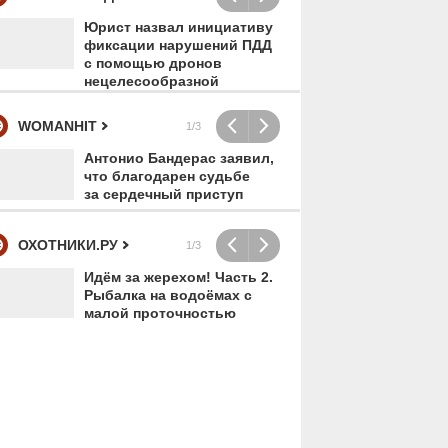
Юрист назвал инициативу
Гот
фиксации нарушений ПДД
авт
5648
00:00
3871
00:00
с помощью дронов
пос
нецелесообразной
бен
WOMANHIT
1/3
Антонио Бандерас заявил,
«Оп
что благодарен судьбе
хей
за сердечный приступ
жен
а":
«Я счастлива, что у
Обстанов
"
меня есть мои дети»:
разборок
ОХОТНИКИ.РУ
1/3
солистка «Фабрики»
подмоск
Идём за жерехом! Часть 2.
Хро
Валерия Девятова
Андреевк
Рыбалка на водоёмах с
бра
малой проточностью
впервые вывела в
(Солнечн
свет всех троих детей
городско