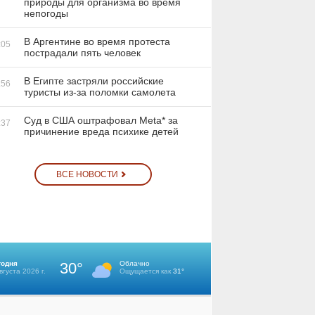
природы для организма во время
непогоды
В Аргентине во время протеста
:05
пострадали пять человек
В Египте застряли российские
:56
туристы из-за поломки самолета
Суд в США оштрафовал Meta* за
:37
причинение вреда психике детей
ВСЕ НОВОСТИ
годня
30°
Облачно
вгуста 2026 г.
Ощущается как
31°