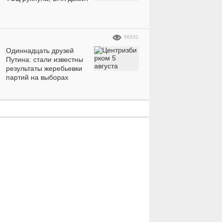
«Какое
Девушка
56531
совершенство»:
устала о
Одиннадцать друзей
красавица-
пригрози
Путина: стали известны
е
телеведущая
фото реш
результаты жеребьевки
партий на выборах
впечатлила
красотки
идеальной фигурой
на пляжных фото