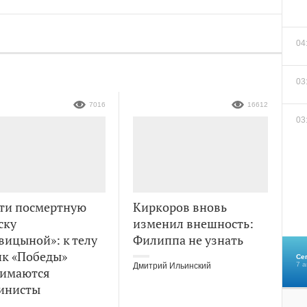
04
03
7016
16612
03
ти посмертную
Киркоров вновь
ску
изменил внешность:
вицыной»: к телу
Филиппа не узнать
ик «Победы»
Се
7 а
Дмитрий Ильинский
имаются
инисты