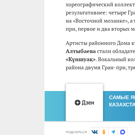
хореографический коллект
результативнее: четыре Гр
на «Восточной мозаике», а
при, первое и два вторых 
Артисты районного Дома 
Алтыбаева
стали обладат
«Күншуақ»
. Вокальный к
района двумя Гран-при, т
САМЫЕ Я
КАЗАХСТА
ПОДЕЛИТЬСЯ