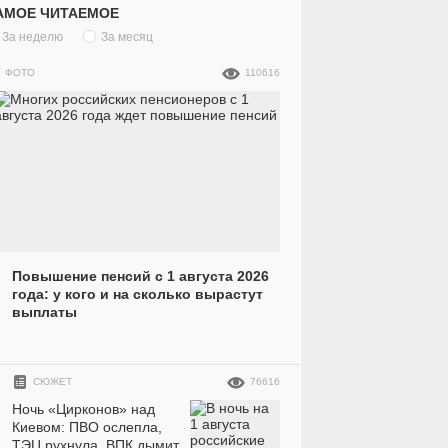
АМОЕ ЧИТАЕМОЕ
За неделю
За месяц
ФОТО
110616
Повышение пенсий с 1 августа 2026
года: у кого и на сколько вырастут
выплаты
19284
10
1330091
10
СЮЖЕТ
76616
Ночь «Цирконов» над
Киевом: ПВО ослепла,
ТЭЦ рухнула, ВПК дымит