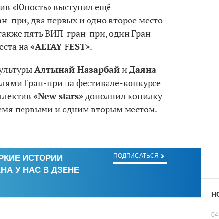
ив «Юность» выступил ещё
ан-при, два первых и одно второе место
 также пять ВИП-гран-при, один Гран-
места на
«ALTAY FEST»
.
культуры
Алтынай Назарбай
и
Даяна
елями Гран-при на фестивале-конкурсе
оллектив
«New stars»
дополнил копилку
ремя первыми и одним вторым местом.
ПОДПИСАТЬСЯ
РКИЕ ИСТОРИИ
НА У НАС В ДЗЕНЕ
Н
04