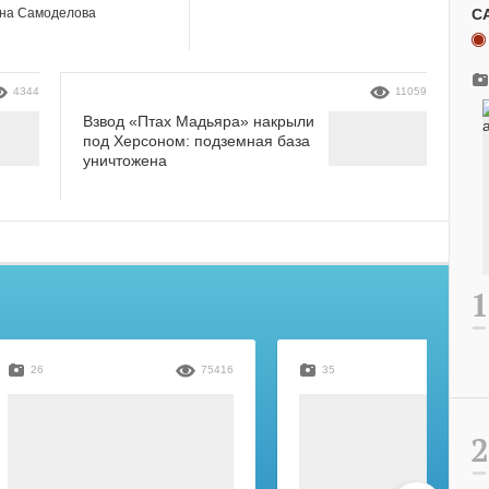
С
на Самоделова
4344
11059
Взвод «Птах Мадьяра» накрыли
под Херсоном: подземная база
уничтожена
26
75416
35