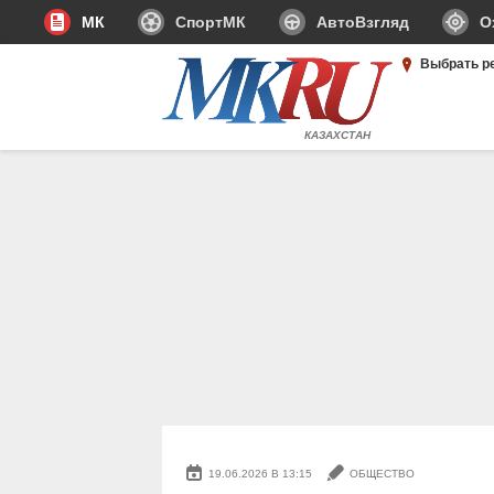
МК
СпортМК
АвтоВзгляд
О
Выбрать р
КАЗАХСТАН
19.06.2026 В 13:15
ОБЩЕСТВО