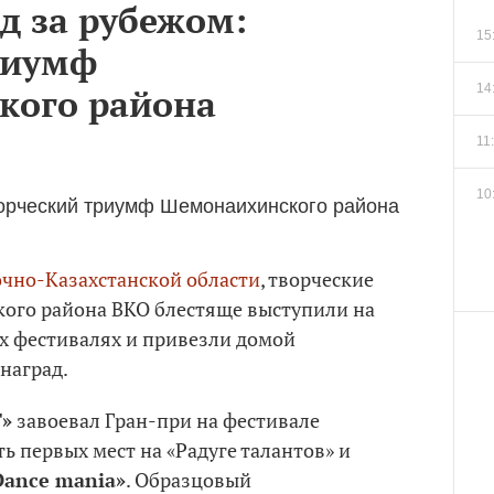
д за рубежом:
15
риумф
кого района
14
11
10
очно-Казахстанской области
, творческие
ого района ВКО блестяще выступили на
 фестивалях и привезли домой
наград.
T»
завоевал Гран-при на фестивале
ять первых мест на «Радуге талантов» и
Dance mania»
. Образцовый