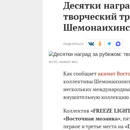
Десятки награ
творческий т
Шемонаихинс
ПОДЕЛИТЬСЯ
ФОТО: АКИМАТ ВКО
Как сообщает
акимат Вост
коллективы Шемонаихинск
нескольких международных
внушительную коллекцию 
Коллектив
«FREEZE LIGH
«Восточная мозаика»
, п
первое и третье места на
«