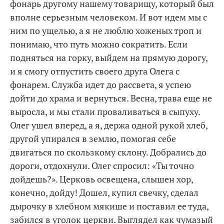
фонарь другому нашему товарищу, который был
вполне серьезным человеком. И вот идем мы с
ним по ущелью, а я не люблю хоженых троп и
понимаю, что путь можно сократить. Если
подняться на горку, выйдем на прямую дорогу,
и я смогу отпустить своего друга Олега с
фонарем. Служба идет до рассвета, я успею
дойти до храма и вернуться. Весна, трава еще не
выросла, и мы стали проваливаться в сыпуху.
Олег ушел вперед, а я, держа одной рукой хлеб,
другой упирался в землю, помогая себе
двигаться по скользкому склону. Добрались до
дороги, отдохнули. Олег спросил: «Ты точно
дойдешь?». Церковь освещена, слышен хор,
конечно, дойду! Дошел, купил свечку, сделал
дырочку в хлебном мякише и поставил ее туда,
забился в уголок церкви. Выглядел как чумазый