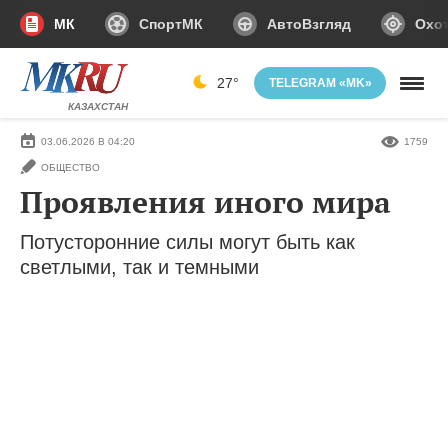
МК
СпортМК
АвтоВзгляд
Охот
27°
TELEGRAM «MK»
КАЗАХСТАН
03.06.2026 В 04:20
1759
ОБЩЕСТВО
Проявления иного мира
Потусторонние силы могут быть как
светлыми, так и темными