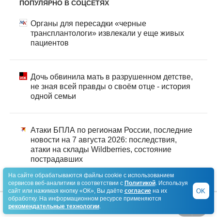
ПОПУЛЯРНО В СОЦСЕТЯХ
Органы для пересадки «черные
трансплантологи» извлекали у еще живых
пациентов
Дочь обвинила мать в разрушенном детстве,
не зная всей правды о своём отце - история
одной семьи
Атаки БПЛА по регионам России, последние
новости на 7 августа 2026: последствия,
атаки на склады Wildberries, состояние
пострадавших
На сайте обрабатываются файлы cookie с использованием
сервисов веб-аналитики в соответствии с
Политикой
. Используя
OK
сайт или нажимая кнопку «ОК», Вы даёте
согласие
на их
обработку. На информационном ресурсе применяются
рекомендательные технологии
.
АВТОВЗГЛЯД
1/3