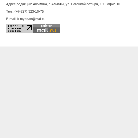
Адрес редакции: A05B8X4, г. Алматы, ул. Богенбай батыра, 139, офис 10.
Запорожье
Тел.: (+7-727) 323-10-75
E-mail: k.myssan@mail.ru
Иваново
Ижевск
Иркутск
Казань
Калининград
Калуга
Кемерово
Киров
Кострома
Краснодар