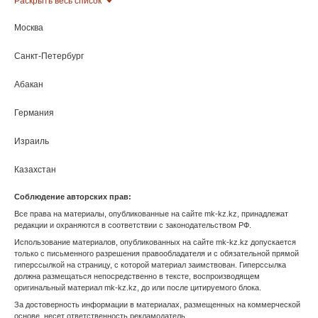
Раскрыть весь список
Москва
Санкт-Петербург
Абакан
МК Зарубежом
Анадырь
Германия
Архангельск
Израиль
Астрахань
Казахстан
Соблюдение авторских прав:
Барнаул
Киргизия
Все права на материалы, опубликованные на сайте mk-kz.kz, принадлежат
редакции и охраняются в соответствии с законодательством РФ.
Белгород
Турция
Использование материалов, опубликованных на сайте mk-kz.kz допускается
только с письменного разрешения правообладателя и с обязательной прямой
Биробиджан
гиперссылкой на страницу, с которой материал заимствован. Гиперссылка
должна размещаться непосредственно в тексте, воспроизводящем
Благовещенск
оригинальный материал mk-kz.kz, до или после цитируемого блока.
За достоверность информации в материалах, размещенных на коммерческой
Брянск
основе, несет ответственность рекламодатель.