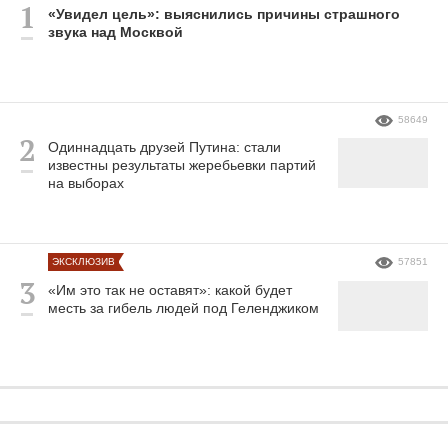
«Увидел цель»: выяснились причины страшного
звука над Москвой
58649
Одиннадцать друзей Путина: стали
известны результаты жеребьевки партий
на выборах
ЭКСКЛЮЗИВ
57851
«Им это так не оставят»: какой будет
месть за гибель людей под Геленджиком