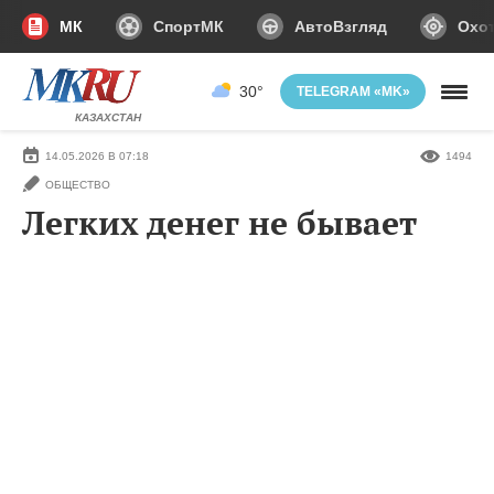
МК
СпортМК
АвтоВзгляд
Охот
30°
TELEGRAM «MK»
КАЗАХСТАН
14.05.2026 В 07:18
1494
ОБЩЕСТВО
Легких денег не бывает