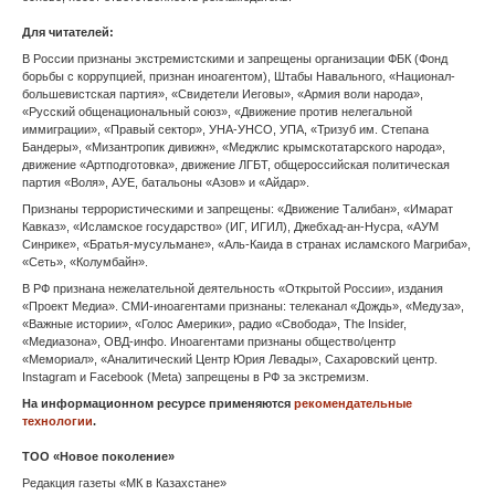
Для читателей:
Великий Новгород
В России признаны экстремистскими и запрещены организации ФБК (Фонд
борьбы с коррупцией, признан иноагентом), Штабы Навального, «Национал-
Владивосток
большевистская партия», «Свидетели Иеговы», «Армия воли народа»,
«Русский общенациональный союз», «Движение против нелегальной
Владикавказ
иммиграции», «Правый сектор», УНА-УНСО, УПА, «Тризуб им. Степана
Бандеры», «Мизантропик дивижн», «Меджлис крымскотатарского народа»,
движение «Артподготовка», движение ЛГБТ, общероссийская политическая
Владимир
партия «Воля», АУЕ, батальоны «Азов» и «Айдар».
Признаны террористическими и запрещены: «Движение Талибан», «Имарат
Волгоград
Кавказ», «Исламское государство» (ИГ, ИГИЛ), Джебхад-ан-Нусра, «АУМ
Синрике», «Братья-мусульмане», «Аль-Каида в странах исламского Магриба»,
Вологда
«Сеть», «Колумбайн».
В РФ признана нежелательной деятельность «Открытой России», издания
Воронеж
«Проект Медиа». СМИ-иноагентами признаны: телеканал «Дождь», «Медуза»,
«Важные истории», «Голос Америки», радио «Свобода», The Insider,
«Медиазона», ОВД-инфо. Иноагентами признаны общество/центр
Горно-Алтайск
«Мемориал», «Аналитический Центр Юрия Левады», Сахаровский центр.
Instagram и Facebook (Metа) запрещены в РФ за экстремизм.
Грозный
На информационном ресурсе применяются
рекомендательные
технологии
.
Донецк
ТОО «Новое поколение»
Екатеринбург
Редакция газеты «МК в Казахстане»