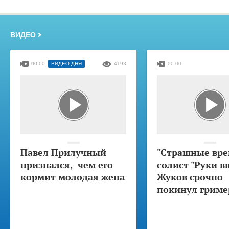
ВИДЕО
00:00
ВИДЕО ДНЯ
4193
00:00
Павел Прилучный
"Страшные вре
признался, чем его
солист "Руки в
кормит молодая жена
Жуков срочно
покинул гриме