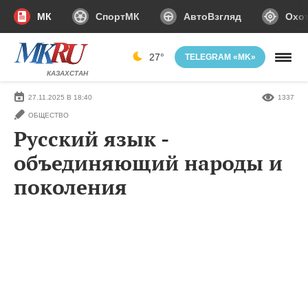
МК
СпортМК
АвтоВзгляд
Охот
27°
TELEGRAM «MK»
КАЗАХСТАН
27.11.2025 В 18:40
1337
ОБЩЕСТВО
Русский язык -
объединяющий народы и
поколения