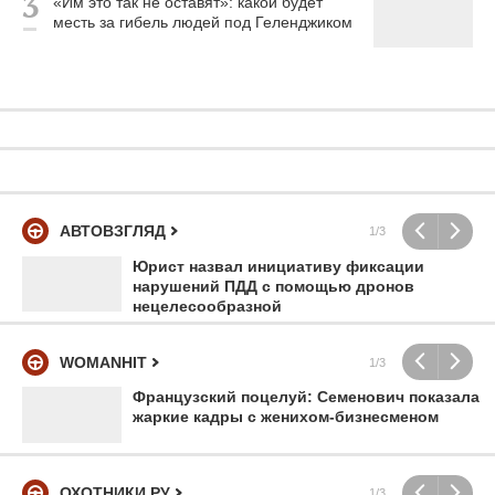
«Им это так не оставят»: какой будет
месть за гибель людей под Геленджиком
АВТОВЗГЛЯД
1/3
Юрист назвал инициативу фиксации
нарушений ПДД с помощью дронов
нецелесообразной
WOMANHIT
1/3
Французский поцелуй: Семенович показала
жаркие кадры с женихом-бизнесменом
ОХОТНИКИ.РУ
1/3