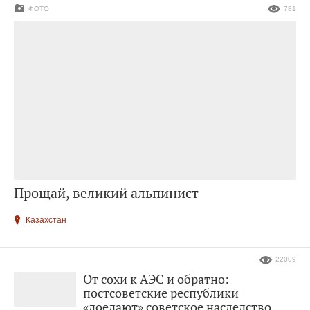
ФОТО
781
Прощай, великий альпинист
Казахстан
22009
От сохи к АЭС и обратно:
постсоветские республики
«доедают» советское наследство