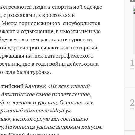
и встречаются люди в спортивной одежде
 с рюкзаками, в кроссовках и
о Мекка горнолыжников, сноубордистов
езжают и отдыхающие, в чью жизненную
десь есть о чем рассказать туристам,
ной дороги проплывают высокогорный
державшая натиск катастрофического
рельник, где в годы войны действовала
о селя была турбаза.
лийский Алатау»: «
Из всех ущелий
 Алматинское самое разветвленное,
й, отщелков и урочищ. Основная ось
ртивный комплекс «Медеу»,
лак», высокогорную метеостанцию
у. Начинается ущелье широким конусом
еки Малой Алматинки и