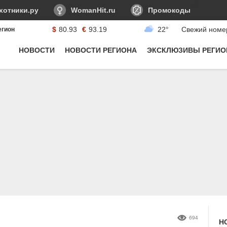
-->
хотники.ру
WomanHit.ru
Промокоды
$
80.93
€
93.19
22°
Свежий номе
егион
Курсы валюты:
НОВОСТИ
НОВОСТИ РЕГИОНА
ЭКСКЛЮЗИВЫ РЕГИО
694
Н