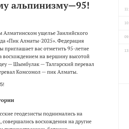
му альпинизму—95!
11
10
ом Алматинском ущелье Заилийского
09
ада «Пик Алматы-2025». Федерация
ы приглашает вас отметить 95-летие
13
а восхождением на вершину высотой
деу — Шымбулак — Талгарский перевал
еревал Комсомол — пик Алматы.
тории
русские геодезисты поднимались на
, совершались восхождения на другие