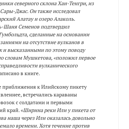
ники северного склона Хан-Тенгри, из
 Сары-Джас. Он также исследовал
арский Алатау и озеро Алаколь.
ь-Шаня Семенов подтвердил
Гумбольдта, сделанные на основании
азаниями на отсутствие вулканов в
х и высказанными по этому поводу
о словам Мушкетова, «положил первое
справедливости вулканического
написано в книге.
е приближения к Илийскому пикету
ивленнее, встречались караваны
овозок с солдатами и первыми
̆ край. «
Ширина реки Или у пикета от
ава наша через Или оказалась довольно
немало времени. Хотя течение против