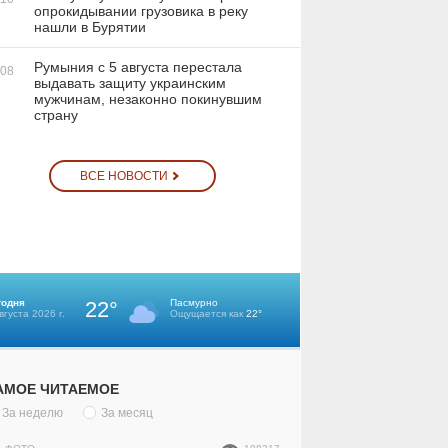
опрокидывании грузовика в реку
нашли в Бурятии
Румыния с 5 августа перестала
:08
выдавать защиту украинским
мужчинам, незаконно покинувшим
страну
ВСЕ НОВОСТИ
годня
22°
Пасмурно
вгуста 2026 г.
Ощущается как
22°
АМОЕ ЧИТАЕМОЕ
За неделю
За месяц