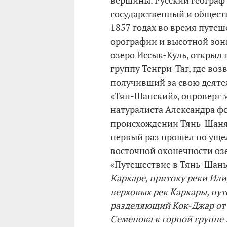
вершины. Русский географ
государственный и общест
1857 годах во время путеш
орографии и высотной зон
озеро Иссык-Куль, открыл 
группу Тенгри-Таг, где во
получивший за свою деят
«Тян-Шанский», опроверг 
натуралиста Александра ф
происхождении Тянь-Шаня.
первый раз прошел по уще
восточной оконечности оз
«Путешествие в Тянь-Шань»
Каркаре, притоку реки Или,
верховых рек Каркары, пут
разделяющий Кок-Джар от 
Семенова к горной группе