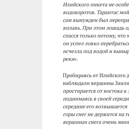
Илийского пикета не особ
водоворотов. Тарантас мой
сам вынужден был перепра
вплавь. При этом лошадь о
спасся только потому, что 
он успел ловко перебраться
исчезла под водой и выны
реки
».
Пробираясь от Илийского 
наблюдали вершины Заилий
простирается от востока к 
поднимаясь в своей середи
середине его возвышается т
горы снег не держится на 
вершинах снега очень много,