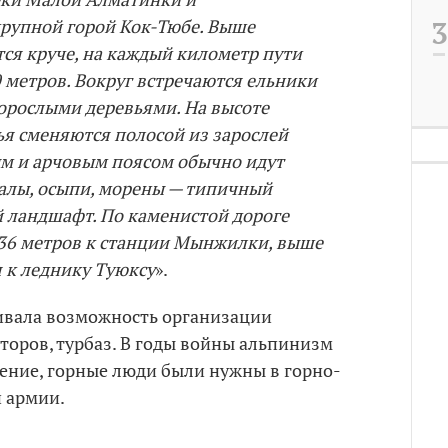
упной горой Кок-Тюбе. Выше
ся круче, на каждый километр пути
 метров. Вокруг встречаются ельники
корослыми деревьями. На высоте
я сменяются полосой из зарослей
ым и арчовым поясом обычно идут
калы, осыпи, морены — типичный
 ландшафт. По каменистой дороге
36 метров к станции Мынжилки, выше
 к леднику Туюксу
».
чивала возможность организации
торов, турбаз. В годы войны альпинизм
ение, горные люди были нужны в горно-
̆ армии.