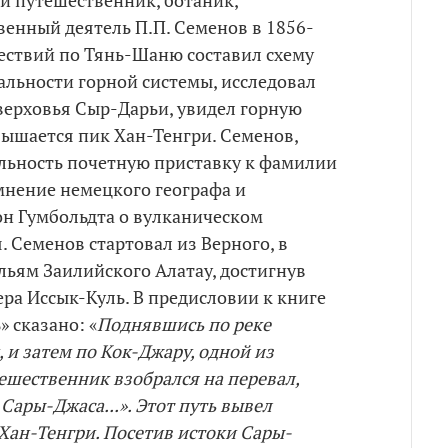
 и путешественник, ботаник,
венный деятель П.П. Семенов в 1856-
ествий по Тянь-Шаню составил схему
альности горной системы, исследовал
верховья Сыр-Дарьи, увидел горную
звышается пик Хан-Тенгри. Семенов,
ельность почетную приставку к фамилии
мнение немецкого географа и
он Гумбольдта о вулканическом
 Семенов стартовал из Верного, в
льям Заилийского Алатау, достигнув
ера Иссык-Куль. В предисловии к книге
 сказано: «
Поднявшись по реке
 и затем по Кок-Джару, одной из
ешественник взобрался на перевал,
Сары-Джаса...». Этот путь вывел
 Хан-Тенгри. Посетив истоки Сары-