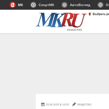
МК
СпортМК
АвтоВзгляд
О
Выбрать р
КАЗАХСТАН
25.06.2025 В 14:55
ОБЩЕСТВО