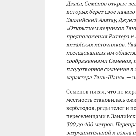
Джаса, Семенов открыл лед
которых берет свое начало
Заилийский Алатау, Джунг
«Открытием ледников Тян
предположения Риттера и 
китайских источников. Ук
исследованных им областя
соображениями Семенов, п
плодотворное сомнение в 
характера Тянь-Шаня
», — 
Семенов писал, что по мер
местность становилась ож
верблюдов, ряды телег и п
переселенцами в Заилийскии
300 до 400 метров. Перепр
затруднительной и взяла 