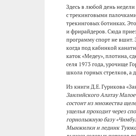
Здесь в любой день недел
с трекинговыми палочками,
трекинговых ботинках. Эт
и фрирайдеров. Сюда при
программу спорт не вшит. З
когда под кабинкой канат
каток «Медеу», плотина, с
селя 1973 года, урочище Го
школа горных стрелков, а д
Из книги Д.Е. Гурикова «Заи
Заилийского Алатау Малое
состоит из множества щеле
ущелья проходит через спо
горнолыжную базу «Чимбу
Мынжилки и ледник Туюкс
выноса селевых потоков р