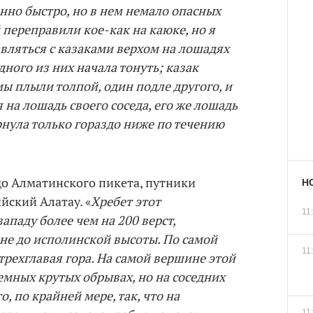
енно быстро, но в нем немало опасных
 переправили кое-как на каюке, но я
вляться с казаками верхом на лошадях
дного из них начала тонуть; казак
мы плыли толпой, один подле другого, и
 на лошадь своего соседа, его же лошадь
рнула только гораздо ниже по течению
до Алматинского пикета, путники
Н
ский Алатау. «
Хребет этот
11
западу более чем на 200 верст,
не до исполинской высоты. По самой
11
рехглавая гора. На самой вершине этой
темных крутых обрывах, но на соседних
 по крайней мере, так, что на
11