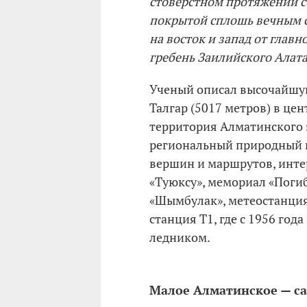
стоверстном протяжении с
покрытой сплошь вечным с
на восток и запад от глав
гребень Заилийского Алат
Ученый описал высочайшу
Талгар (5017 метров) в цент
территория Алматинского 
региональный природный 
вершин и маршрутов, инте
«Туюксу», мемориал «Поги
«Шымбулак», метеостанци
станция Т1, где с 1956 го
ледником.
Малое Алматинское — с