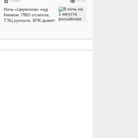
СЮЖЕТ
75703
Ночь «Цирконов» над
Киевом: ПВО ослепла,
ТЭЦ рухнула, ВПК дымит