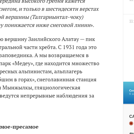
ередина высокого гребня кажется
негом, и только в шестидесяти верстах
ной вершины (Талгарнынтал-чоку)
11
ау понижается ниже снеговой линии
».
ю вершину Заилийского Алатау — пик
ральной части хребта. С 1931 года это
заповедника. А мы возвращаемся в
парк «Медеу», где находится множество
ресных альпинистам, альплагерь
бшим в горах», снеголавинная станция
я Мынжылкы, гляциологическая
Се
да ведутся непрерывные наблюдения за
6 а
С
амое-пресамое