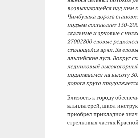
возвышающейся над ним кр
Чимбулака дорога становит
подъем составляет 150-200
скальные и арчовые с низ
27002800 еловые редколесь
стелющейся арчи. За елов
альпийские луга. Вокруг с
ледниковый высокогорный
поднимаемся на высоту 30
дорога круто продолжается
Близость к городу обеспе
альплагерей, школ инструк
приобрел прикладное знач
стрелковых частях Краснои