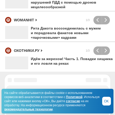
нарушений ПДД с помощью дронов
нецелесообразной
WOMANHIT
1/3
Рита Дакота воссоединилась с мужем
и порадовала фанатов новыми
«парочковыми» кадрами
ОХОТНИКИ.РУ
1/3
Идём за жерехом! Часть 1. Повадки хищника
и его ловля на реках
На сайте обрабатываются файлы cookie с использованием
сервисов веб-аналитики в соответствии с
Политикой
. Используя
OK
сайт или нажимая кнопку «ОК», Вы даёте
согласие
на их
обработку. На информационном ресурсе применяются
рекомендательные технологии
.