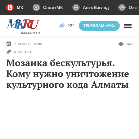
МК
СпортМК
АвтоВзгляд
Охот
22°
TELEGRAM «MK»
КАЗАХСТАН
06.10.2021 В 15:05
2447
ОБЩЕСТВО
Мозаика бескультурья.
Кому нужно уничтожение
культурного кода Алматы