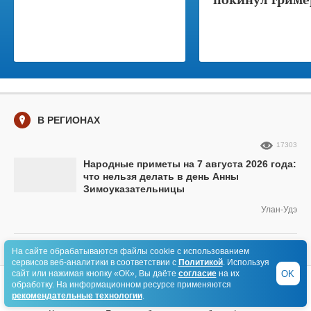
В РЕГИОНАХ
17303
Народные приметы на 7 августа 2026 года:
что нельзя делать в день Анны
Зимоуказательницы
Улан-Удэ
В РЕГИОНАХ:
ЕЩЁ 5 МАТЕРИАЛОВ
На сайте обрабатываются файлы cookie с использованием
сервисов веб-аналитики в соответствии с
Политикой
. Используя
OK
сайт или нажимая кнопку «ОК», Вы даёте
согласие
на их
обработку. На информационном ресурсе применяются
НОВОСТИ РЕГИОНА
рекомендательные технологии
.