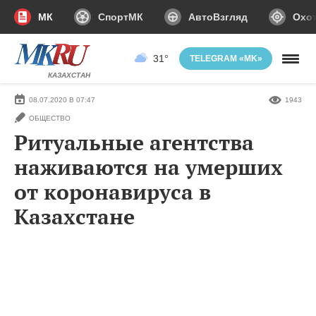
МК
СпортМК
АвтоВзгляд
Охот
31°
TELEGRAM «MK»
КАЗАХСТАН
08.07.2020 В 07:47
1943
ОБЩЕСТВО
Ритуальные агентства
наживаются на умерших
от коронавируса в
Казахстане