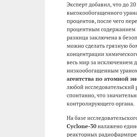
Эксперт добавил, что до 20
высокообогащенного урана
процентов, после чего пе
процентным содержанием 
разница заключена в безо
можно сделать грязную бом
концентрации химического
весь мир за исключением д
низкообогащенным урано
агентства по атомной э
любой исследовательский р
спонтанно, что значитель
контролирующего органа.
На базе исследовательског
Cyclone-30
налажено единс
реакторных радиофармпреп