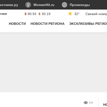
-->
хотники.ру
WomanHit.ru
Промокоды
$
80.93
€
93.19
32°
Свежий номе
егион
Курсы валюты:
НОВОСТИ
НОВОСТИ РЕГИОНА
ЭКСКЛЮЗИВЫ РЕГИО
831
Н