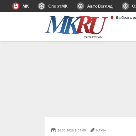
МК
СпортМК
АвтоВзгляд
О
Выбрать р
КАЗАХСТАН
24.06.2026 В 04:00
НАУКА