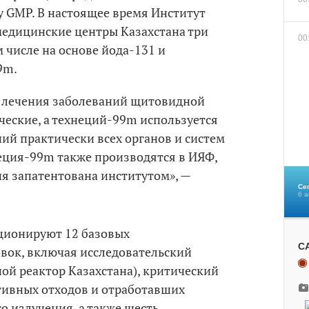
 GMP. В настоящее время Институт
медицинские центры Казахстана три
00
 числе на основе йода-131 и
9m.
 лечения заболеваний щитовидной
ческие, а технеций-99m используется
ий практически всех органов и систем
неция-99m также производятся в ИЯФ,
я запатентована институтом», —
Се
6 а
ционируют 12 базовых
С
вок, включая исследовательский
ой реактор Казахстана), критический
тивных отходов и отработавших
 излучения, а также шесть