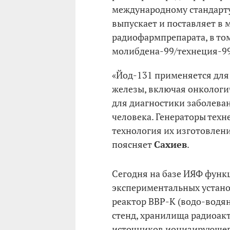
международному стандарту
выпускает и поставляет в 
радиофармпрепарата, в том
молибдена-99/технеция-9
«Йод-131 применяется для
железы, включая онкологи
для диагностики заболеван
человека. Генераторы тех
технология их изготовлени
поясняет
Сахиев
.
Сегодня на базе ИЯФ функ
экспериментальных устано
реактор ВВР-К (водо-водян
стенд, хранилища радиоак
источников ионизирующего