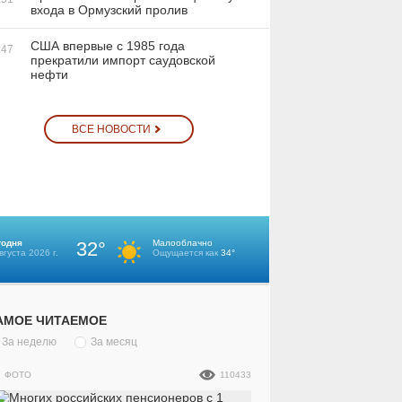
входа в Ормузский пролив
США впервые с 1985 года
:47
прекратили импорт саудовской
нефти
ВСЕ НОВОСТИ
годня
32°
Малооблачно
вгуста 2026 г.
Ощущается как
34°
АМОЕ ЧИТАЕМОЕ
За неделю
За месяц
ФОТО
110433