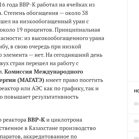
16 года ВВР-К работал на ячейках из
. Степень обогащения — около 38
решел на низкообогащенный уран с
около 19 процентов. Принципиальная
пасности: из высокообогащенного урана
бу, в свою очередь при низкой
 элемента — нет. На сегодняшний день
вух стран перешел на работу с
м.
Комиссия Международного
нергии (МАГАТЭ)
имеет право посетить
еактор или АЭС как по графику, так и
Н
но повышает результативность
00
о реактора
ВВР-К
и циклотрона
00
твенное в Казахстане производство
аратов, аккредитованное по
00