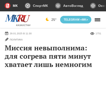
МК
СпортМК
АвтоВзгляд
Охот
25°
TELEGRAM «MK»
КАЗАХСТАН
29.01.2025 В 11:30
1751
ПОЛИТИКА
Миссия невыполнима:
для согрева пяти минут
хватает лишь немногим