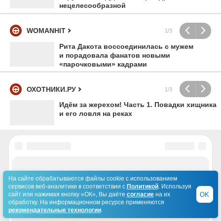
нецелесообразной
WOMANHIT
1/3
Рита Дакота воссоединилась с мужем
и порадовала фанатов новыми
«парочковыми» кадрами
ОХОТНИКИ.РУ
1/3
Идём за жерехом! Часть 1. Повадки хищника
и его ловля на реках
На сайте обрабатываются файлы cookie с использованием
сервисов веб-аналитики в соответствии с
Политикой
. Используя
OK
сайт или нажимая кнопку «ОК», Вы даёте
согласие
на их
обработку. На информационном ресурсе применяются
рекомендательные технологии
.