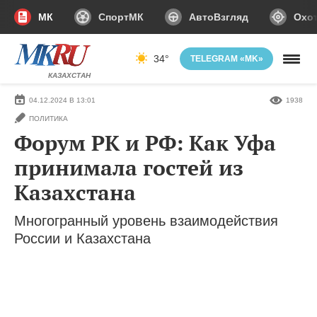
МК
СпортМК
АвтоВзгляд
Охот
34°
TELEGRAM «MK»
КАЗАХСТАН
04.12.2024 В 13:01
1938
ПОЛИТИКА
Форум РК и РФ: Как Уфа
принимала гостей из
Казахстана
Многогранный уровень взаимодействия
России и Казахстана