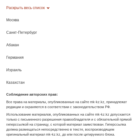
Магас
Марий Эл
Махачкала
Московская область
Мурманск
Нальчик
Нарьян-Мар
Нижний Новгород
Новосибирск
Омск
Оренбург