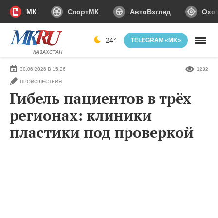
МК
СпортМК
АвтоВзгляд
Охот
24°
TELEGRAM «MK»
КАЗАХСТАН
30.06.2026 В 15:26
1232
ПРОИСШЕСТВИЯ
Гибель пациентов в трёх
регионах: клиники
пластики под проверкой