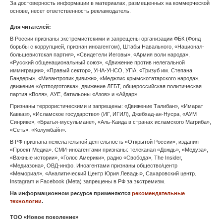
Орел
Пенза
Пермь
Петрозаводск
Петропавловск-Камчатский
Псков
Ростов-на-Дону
Рязань
Салехард
Самара
Саранск