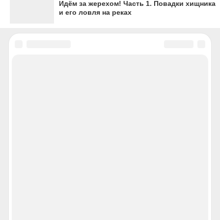
Идём за жерехом! Часть 1. Повадки хищника
и его ловля на реках
НОВОСТИ
НОВОСТИ РЕГИОНА
ЭКСКЛЮЗИВЫ РЕГИОНА
ПОЛИТИКА
ЭКОНОМИКА
ПРОИСШЕСТВИЯ
ОБЩЕСТВО
КУЛЬТУРА
НАУКА
СПОРТ
ВИДЕО
ФОТО
МОСКОВСКИЙ КОМСОМОЛЕЦ
Авторы
Проводник
Пресс-центр
Медицина
Фоторепортажи
МК. Российский региональный
еженедельник