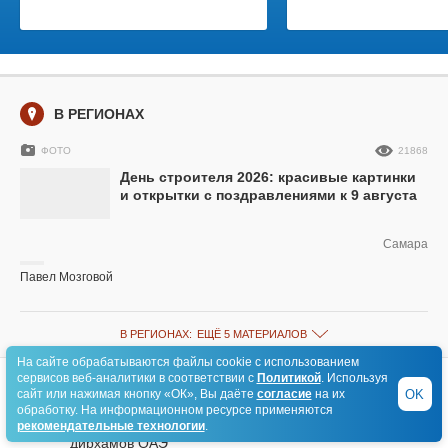
В РЕГИОНАХ
ФОТО
21868
День строителя 2026: красивые картинки
и открытки с поздравлениями к 9 августа
Самара
Павел Мозговой
В РЕГИОНАХ:
ЕЩЁ 5 МАТЕРИАЛОВ
На сайте обрабатываются файлы cookie с использованием
сервисов веб-аналитики в соответствии с
Политикой
. Используя
НОВОСТИ РЕГИОНА
OK
сайт или нажимая кнопку «ОК», Вы даёте
согласие
на их
обработку. На информационном ресурсе применяются
рекомендательные технологии
JET Group разместила облигации на 10 млн
.
14:30
дирхамов ОАЭ