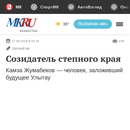
МК
СпортМК
АвтоВзгляд
Охот
38°
TELEGRAM «MK»
КАЗАХСТАН
17.06.2026 В 04:25
938
СВЕЖИЙ МК
Созидатель степного края
Камза Жумабеков — человек, заложивший
будущее Улытау