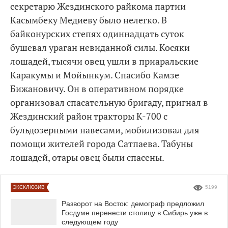
секретарю Жездинского райкома партии
Касымбеку Медиеву было нелегко. В
байконурских степях одиннадцать суток
бушевал ураган невиданной силы. Косяки
лошадей, тысячи овец ушли в приаральские
Каракумы и Мойынкум. Спасибо Камзе
Бижановичу. Он в оперативном порядке
организовал спасательную бригаду, пригнал в
Жездинский район тракторы К-700 с
бульдозерными навесами, мобилизовал для
помощи жителей города Сатпаева. Табуны
лошадей, отары овец были спасены.
ЭКСКЛЮЗИВ
5199
Разворот на Восток: демограф предложил
Госдуме перенести столицу в Сибирь уже в
следующем году