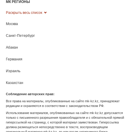
Магадан
Магас
Марий Эл
Махачкала
Московская область
Мурманск
Нальчик
Нарьян-Мар
Нижний Новгород
Новосибирск
Омск
Оренбург