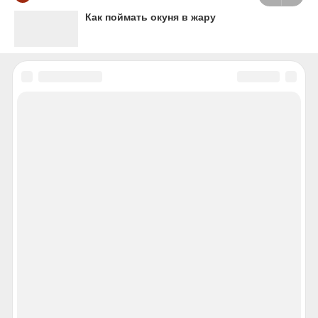
Как поймать окуня в жару
НОВОСТИ
НОВОСТИ РЕГИОНА
ЭКСКЛЮЗИВЫ РЕГИОНА
ПОЛИТИКА
ЭКОНОМИКА
ПРОИСШЕСТВИЯ
ОБЩЕСТВО
КУЛЬТУРА
НАУКА
СПОРТ
ВИДЕО
ФОТО
МОСКОВСКИЙ КОМСОМОЛЕЦ
Авторы
Проводник
Пресс-центр
Медицина
Фоторепортажи
МК. Российский региональный