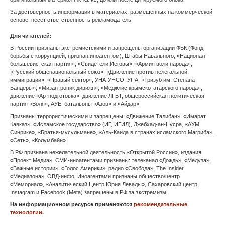
Орел
Пенза
Пермь
Петрозаводск
Петропавловск-Камчатский
Псков
Ростов-на-Дону
Рязань
Салехард
Самара
Саранск