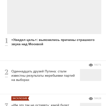
«Увидел цель»: выяснились причины страшного
звука над Москвой
59271
Одиннадцать друзей Путина: стали
известны результаты жеребьевки партий
на выборах
ЭКСКЛЮЗИВ
58628
«Им это так не оставят»: какой будет