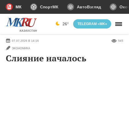
МК
СпортМК
АвтоВзгляд
Охот
26°
TELEGRAM «MK»
КАЗАХСТАН
07.07.2026 В 14:16
545
ЭКОНОМИКА
Слияние началось