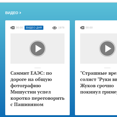
ВИДЕО
00:00
ВИДЕО ДНЯ
1976
00:00
Саммит ЕАЭС: по
"Страшные вре
дороге на общую
солист "Руки в
фотографию
Жуков срочно
Мишустин успел
покинул гриме
коротко переговорить
с Пашиняном