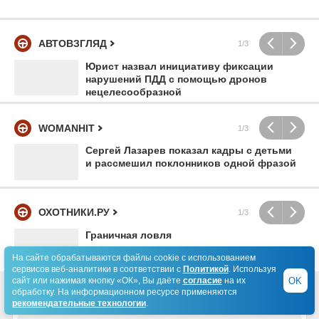
АВТОВЗГЛЯД
1/3
Юрист назвал инициативу фиксации
нарушений ПДД с помощью дронов
нецелесообразной
WOMANHIT
1/3
Сергей Лазарев показал кадры с детьми
и рассмешил поклонников одной фразой
ОХОТНИКИ.РУ
1/3
Граничная ловля
На сайте обрабатываются файлы cookie с использованием
сервисов веб-аналитики в соответствии с
Политикой
. Используя
OK
сайт или нажимая кнопку «ОК», Вы даёте
согласие
на их
обработку. На информационном ресурсе применяются
рекомендательные технологии
.