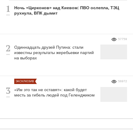
Ночь «Цирконов» над Киевом: ПВО ослепла, ТЭЦ
рухнула, ВПК дымит
57759
Одиннадцать друзей Путина: стали
известны результаты жеребьевки партий
на выборах
ЭКСКЛЮЗИВ
56972
«Им это так не оставят»: какой будет
месть за гибель людей под Геленджиком