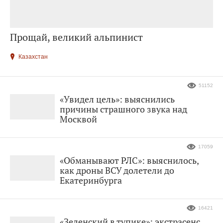
Прощай, великий альпинист
Казахстан
51152
«Увидел цель»: выяснились
причины страшного звука над
Москвой
17059
«Обманывают РЛС»: выяснилось,
как дроны ВСУ долетели до
Екатеринбурга
16421
«Зеленский в тупике»: экстрасенс