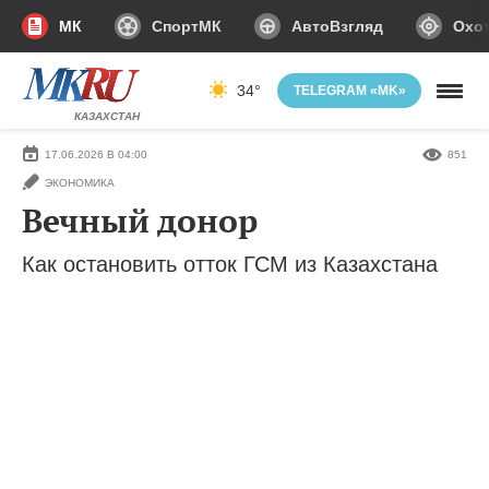
МК
СпортМК
АвтоВзгляд
Охот
34°
TELEGRAM «MK»
КАЗАХСТАН
17.06.2026 В 04:00
851
ЭКОНОМИКА
Вечный донор
Как остановить отток ГСМ из Казахстана