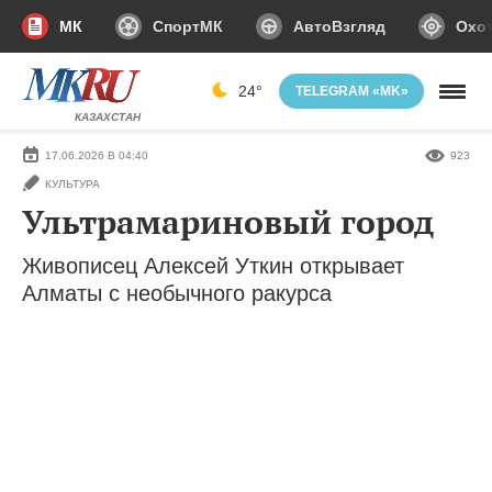
МК
СпортМК
АвтоВзгляд
Охот
24°
TELEGRAM «MK»
КАЗАХСТАН
17.06.2026 В 04:40
923
КУЛЬТУРА
Ультрамариновый город
Живописец Алексей Уткин открывает
Алматы с необычного ракурса