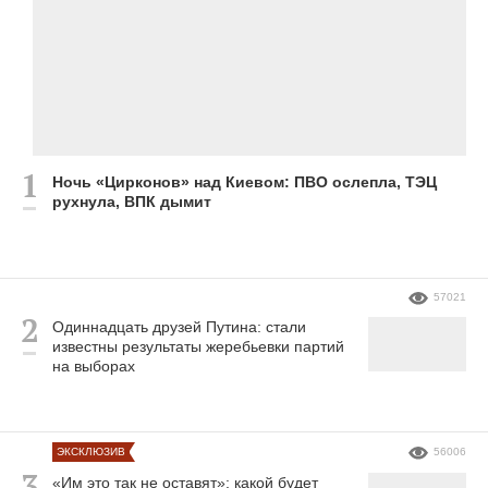
Ночь «Цирконов» над Киевом: ПВО ослепла, ТЭЦ
рухнула, ВПК дымит
57021
Одиннадцать друзей Путина: стали
известны результаты жеребьевки партий
на выборах
ЭКСКЛЮЗИВ
56006
«Им это так не оставят»: какой будет