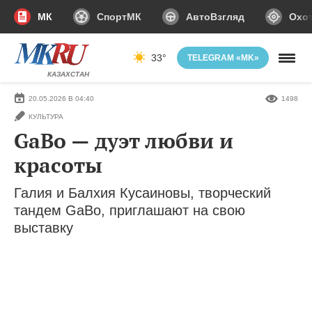
МК
СпортМК
АвтоВзгляд
Охот
33°
TELEGRAM «MK»
КАЗАХСТАН
20.05.2026 В 04:40
1498
КУЛЬТУРА
GaBo — дуэт любви и
красоты
Галия и Балхия Кусаиновы, творческий
тандем GaBo, приглашают на свою
выставку