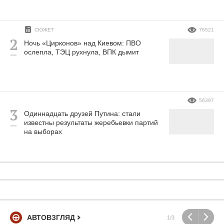
СЮЖЕТ
76521
Ночь «Цирконов» над Киевом: ПВО
ослепла, ТЭЦ рухнула, ВПК дымит
56397
Одиннадцать друзей Путина: стали
известны результаты жеребьевки партий
на выборах
АВТОВЗГЛЯД
1/3