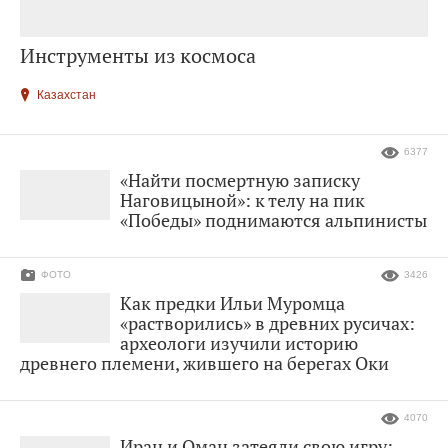
Инструменты из космоса
Казахстан
6377
«Найти посмертную записку
Наговицыной»: к телу на пик
«Победы» поднимаются альпинисты
ФОТО
3426
Как предки Ильи Муромца
«растворились» в древних русичах:
археологи изучили историю
древнего племени, жившего на берегах Оки
4070
Иран и Оман затеяли свою игру: