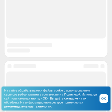
Фоторепортажи
МК. Российский региональный
еженедельник
Опросы
Вакансии
Блоги
Контакты
Галерея Алексея Меринова
ЧИТАТЕЛЯМ
Подписка
Промокоды
Политика конфиденциальности
РЕКЛАМОДАТЕЛЯМ
Реклама
На сайте обрабатываются файлы cookie с использованием
сервисов веб-аналитики в соответствии с
Политикой
. Используя
OK
сайт или нажимая кнопку «ОК», Вы даёте
согласие
на их
РИА "O'Кей"
обработку. На информационном ресурсе применяются
рекомендательные технологии
.
Агентство МК