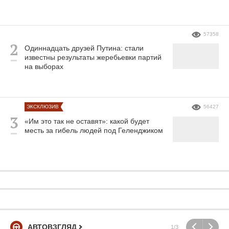
57358
Одиннадцать друзей Путина: стали
известны результаты жеребьевки партий
на выборах
ЭКСКЛЮЗИВ
56427
«Им это так не оставят»: какой будет
месть за гибель людей под Геленджиком
АВТОВЗГЛЯД
1/3