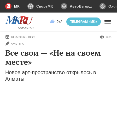
МК
СпортМК
АвтоВзгляд
Охот
24°
TELEGRAM «MK»
КАЗАХСТАН
13.05.2026 В 04:25
1371
КУЛЬТУРА
Все свои — «Не на своем
месте»
Новое арт-пространство открылось в
Алматы