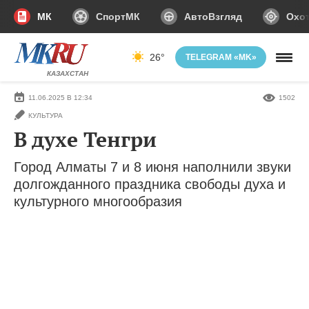
МК
СпортМК
АвтоВзгляд
Охот
26°
TELEGRAM «MK»
КАЗАХСТАН
11.06.2025 В 12:34
1502
КУЛЬТУРА
В духе Тенгри
Город Алматы 7 и 8 июня наполнили звуки
долгожданного праздника свободы духа и
культурного многообразия