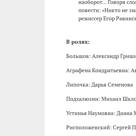
наоборот… Говоря сло
повести: «Никто не зн
режиссер Егор Равинс
В ролях:
Большов: Александр Гриш
Аграфена Кондратьевна: А
Липочка: Дарья Семенова
Подхалюзин: Михаил Шкл
Устинья Наумовна: Диана 
Рисположенский: Сергей 