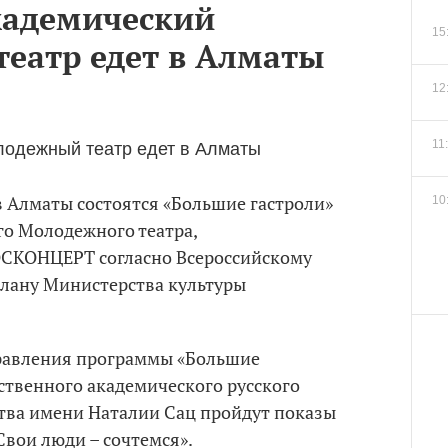
кадемический
15
еатр едет в Алматы
12
11
 в Алматы состоятся «Большие гастроли»
10
го Молодежного театра,
СКОНЦЕРТ согласно Всероссийскому
лану Министерства культуры
правления программы «Большие
рственного академического русского
ства имени Наталии Сац пройдут показы
Свои люди – сочтемся».