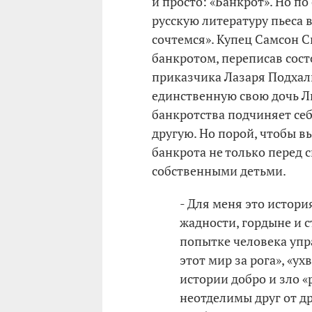
и просто: «Банкрот». Но по
русскую литературу пьеса 
сочтемся». Купец Самсон 
банкротом, переписав состо
приказчика Лазаря Подхалю
единственную свою дочь Л
банкротства подчиняет себ
другую. Но порой, чтобы в
банкрота не только перед 
собственными детьми.
- Для меня это истори
жадности, гордыне и с
попытке человека упр
этот мир за рога», «ух
истории добро и зло 
неотделимы друг от др