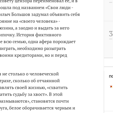
 совету цензора переименовал ее, и в
вошла под названием «Свои люди -
Силыч Большов задумал объявить себя
яние на «своего человека» -
зина, а заодно и выдать за него
ипочку. История фиктивного
е всю семью, одна афера порождает
ыиграть, необходимо разыграть
своими кредиторами, но и перед
я не столько о человеческой
П
трахе, сколько об отчаянной
авлять своей жизнью, «схватить
ватить судьбу за хвост». В этой
«размываются», становятся почти
уга, белое оборачивается черным и