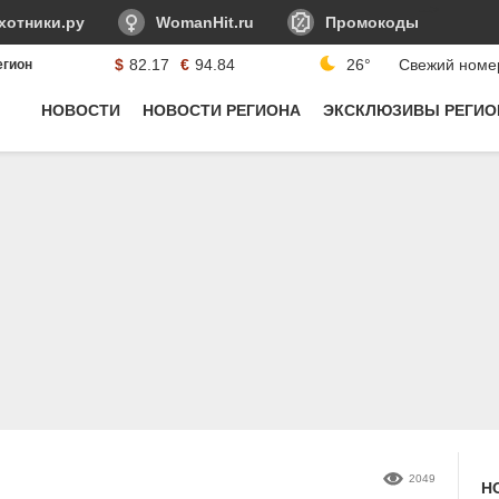
-->
хотники.ру
WomanHit.ru
Промокоды
$
82.17
€
94.84
26°
Свежий номе
егион
Курсы валюты:
НОВОСТИ
НОВОСТИ РЕГИОНА
ЭКСКЛЮЗИВЫ РЕГИО
2049
Н