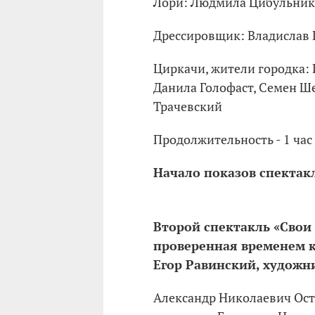
Лори: Людмила Цибульник
Дрессировщик: Владислав 
Циркачи, жители городка:
Данила Голофаст, Семен Ше
Трачевский
Продолжительность - 1 час
Начало показов спектакля
Второй спектакль «Свои л
проверенная временем кл
Егор Равинский, художни
Александр Николаевич Ост