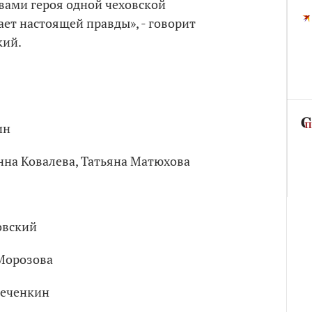
вами героя одной чеховской
ает настоящей правды», - говорит
кий.
ин
нна Ковалева, Татьяна Матюхова
овский
Морозова
Печенкин