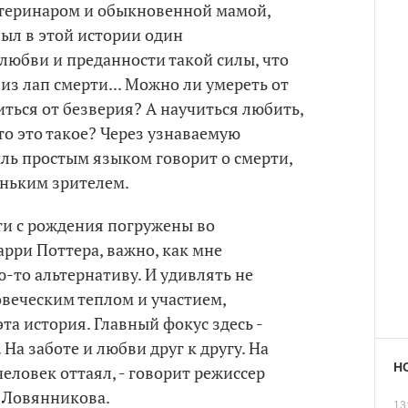
теринаром и обыкновенной мамой,
был в этой истории один
любви и преданности такой силы, что
з лап смерти... Можно ли умереть от
иться от безверия? А научиться любить,
то это такое? Через узнаваемую
ль простым языком говорит о смерти,
еньким зрителем.
ети с рождения погружены во
рри Поттера, важно, как мне
ю-то альтернативу. И удивлять не
овеческим теплом и участием,
а история. Главный фокус здесь -
На заботе и любви друг к другу. На
Н
человек оттаял, - говорит режиссер
 Ловянникова.
13