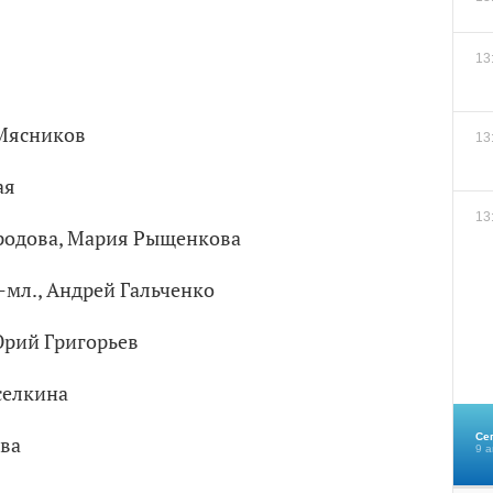
13
Мясников
13
ая
13
родова, Мария Рыщенкова
-мл., Андрей Гальченко
Юрий Григорьев
селкина
Се
ова
9 а