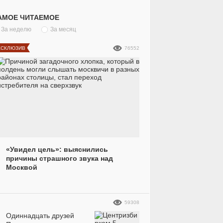
АМОЕ ЧИТАЕМОЕ
За неделю
За месяц
КСКЛЮЗИВ
76552
«Увидел цель»: выяснились
причины страшного звука над
Москвой
59308
Одиннадцать друзей