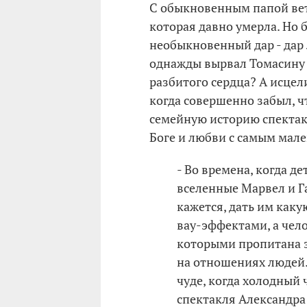
С обыкновенным папой ве
которая давно умерла. Но 
необыкновенный дар - дар 
однажды вырвал Томасину и
разбитого сердца? А исцел
когда совершенно забыл, ч
семейную историю спектак
Боге и любви с самым мал
- Во времена, когда д
вселенные Марвел и Га
кажется, дать им каку
вау-эффектами, а чел
которыми пропитана эт
на отношениях людей. 
чуде, когда холодный 
спектакля Александра