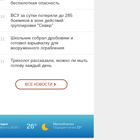
беспилотная опасность
ВСУ за сутки потеряли до 285
:14
боевиков в зоне действий
группировки "Север"
Школьник собрал дробовики и
:12
готовил взрывчатку для
вооруженного ограбления
Трихолог рассказала, можно ли мыть
:11
голову каждый день
ВСЕ НОВОСТИ
годня
26°
Малооблачно
вгуста 2026 г.
Ощущается как
23°