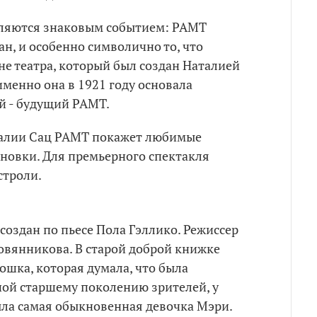
являются знаковым событием: РАМТ
ан, и особенно символично то, что
ене театра, который был создан Наталией
 именно она в 1921 году основала
й - будущий РАМТ.
талии Сац РАМТ покажет любимые
новки. Для премьерного спектакля
строли.
 создан по пьесе Пола Гэллико. Режиссер
овянникова. В старой доброй книжке
Кошка, которая думала, что была
тной старшему поколению зрителей, у
ла самая обыкновенная девочка Мэри.