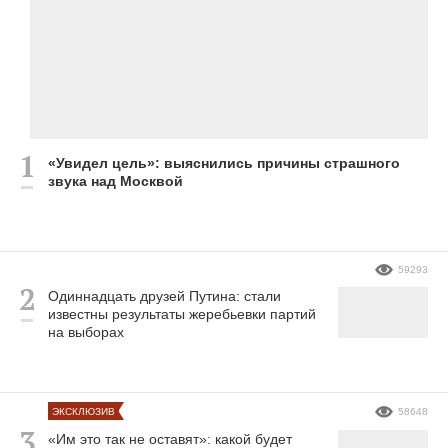
«Увидел цель»: выяснились причины страшного
звука над Москвой
59293
Одиннадцать друзей Путина: стали
известны результаты жеребьевки партий
на выборах
ЭКСКЛЮЗИВ
58648
«Им это так не оставят»: какой будет