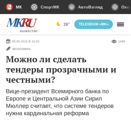
МК
СпортМК
АвтоВзгляд
Охот
26°
TELEGRAM «MK»
КАЗАХСТАН
08.06.2016 В 10:02
1498
ЭКОНОМИКА
Можно ли сделать
тендеры прозрачными и
честными?
Вице-президент Всемирного банка по
Европе и Центральной Азии Сирил
Мюллер считает, что системе тендеров
нужна кардинальная реформа