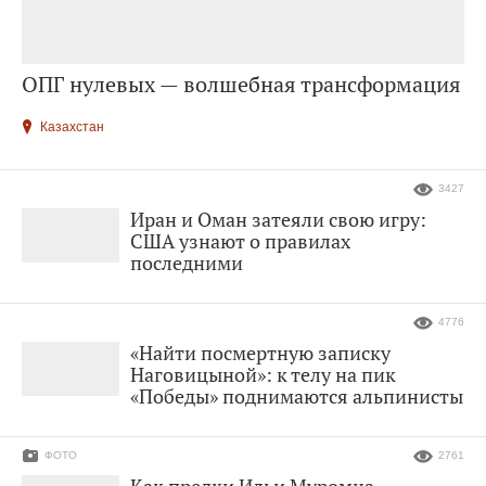
ОПГ нулевых — волшебная трансформация
Казахстан
3427
Иран и Оман затеяли свою игру:
США узнают о правилах
последними
4776
«Найти посмертную записку
Наговицыной»: к телу на пик
«Победы» поднимаются альпинисты
ФОТО
2761
Как предки Ильи Муромца