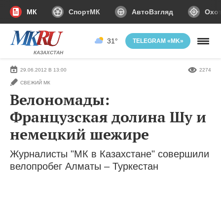
МК
СпортМК
АвтоВзгляд
Охот
31°
TELEGRAM «MK»
КАЗАХСТАН
29.06.2012 В 13:00
2274
СВЕЖИЙ МК
Велономады:
Французская долина Шу и
немецкий шежире
Журналисты "МК в Казахстане" совершили
велопробег Алматы – Туркестан