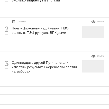
сколько вырастут выплаты
СЮЖЕТ
76402
Ночь «Цирконов» над Киевом: ПВО
ослепла, ТЭЦ рухнула, ВПК дымит
56203
Одиннадцать друзей Путина: стали
известны результаты жеребьевки партий
на выборах